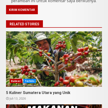
peramban ini untuk komentar saya berikutnya.
RELATED STORIES
9 Makanan Batak yang Wajib
Diketahui! Budaya Batak yang
Jarang Dipahami Orang
Indonesia
3
Kuliner
Terhits
Juni 25, 2026
5 Kuliner Sumatera Utara yang Unik
Datu Batak: Misteri Tanah
Juli 13, 2026
Batak Terungkap!
Juni 11, 2026