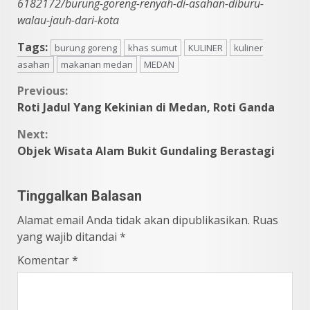
6182172/burung-goreng-renyah-di-asahan-diburu-
walau-jauh-dari-kota
Tags:
burung goreng
khas sumut
KULINER
kuliner
asahan
makanan medan
MEDAN
Continue
Previous:
Roti Jadul Yang Kekinian di Medan, Roti Ganda
Reading
Next:
Objek Wisata Alam Bukit Gundaling Berastagi
Tinggalkan Balasan
Alamat email Anda tidak akan dipublikasikan.
Ruas
yang wajib ditandai
*
Komentar
*