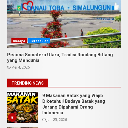
Danau Toba
Juli 31, 2026
1
5 Kuliner Sumatera Utara yang
Unik
Budaya
Terpopuler
Juli 13, 2026
2
Pesona Sumatera Utara, Tradisi Rondang Bittang
9 Makanan Batak yang Wajib
yang Mendunia
Diketahui! Budaya Batak yang
Mei 4, 2026
Jarang Dipahami Orang
Indonesia
3
TRENDING NEWS
Juni 25, 2026
Datu Batak: Misteri Tanah
Batak Terungkap!
Juni 11, 2026
4