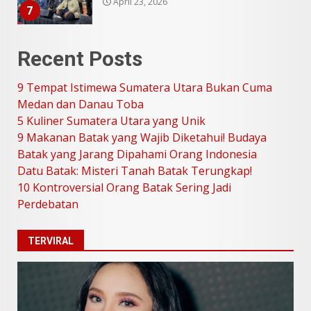
Juli 31, 2026
1
Recent Posts
5 Kuliner Sumatera Utara yang
Unik
9 Tempat Istimewa Sumatera Utara Bukan Cuma
Juli 13, 2026
2
Medan dan Danau Toba
5 Kuliner Sumatera Utara yang Unik
9 Makanan Batak yang Wajib
9 Makanan Batak yang Wajib Diketahui! Budaya
Diketahui! Budaya Batak yang
Batak yang Jarang Dipahami Orang Indonesia
Jarang Dipahami Orang
Datu Batak: Misteri Tanah Batak Terungkap!
Indonesia
3
10 Kontroversial Orang Batak Sering Jadi
Juni 25, 2026
Perdebatan
Datu Batak: Misteri Tanah
TERVIRAL
Batak Terungkap!
Juni 11, 2026
4