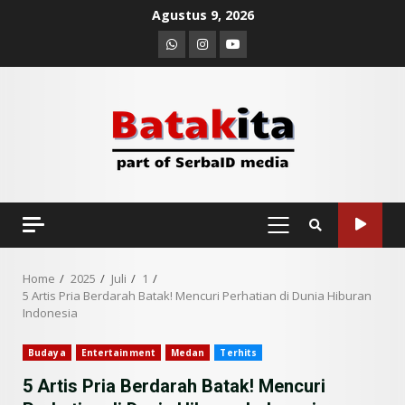
Skip
Agustus 9, 2026
to
Whatsapp
Instagram
Youtube
content
PRIMARY
MENU
Home
2025
Juli
1
5 Artis Pria Berdarah Batak! Mencuri Perhatian di Dunia Hiburan
Indonesia
Budaya
Entertainment
Medan
Terhits
5 Artis Pria Berdarah Batak! Mencuri