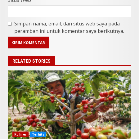
Situs Web
Simpan nama, email, dan situs web saya pada
peramban ini untuk komentar saya berikutnya.
RELATED STORIES
9 Makanan Batak yang Wajib
Diketahui! Budaya Batak yang
Jarang Dipahami Orang
Indonesia
3
Juni 25, 2026
Datu Batak: Misteri Tanah
Batak Terungkap!
Juni 11, 2026
4
Kuliner
Terhits