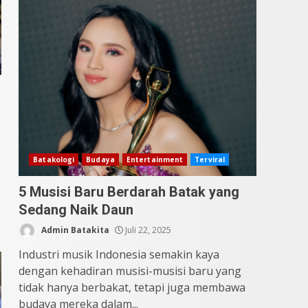
Datu Batak: Misteri Tanah
Batak Terungkap!
Juni 11, 2026
4
g
10 Kontroversial Orang
Batak Sering Jadi
Perdebatan
Mei 25, 2026
5
Batakologi
Budaya
Entertainment
Terviral
5 Musisi Baru Berdarah Batak yang
Sedang Naik Daun
Admin Batakita
Juli 22, 2025
Industri musik Indonesia semakin kaya
dengan kehadiran musisi-musisi baru yang
tidak hanya berbakat, tetapi juga membawa
budaya mereka dalam...