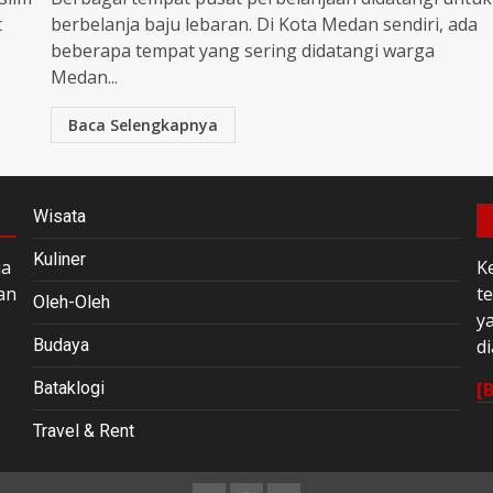
t
berbelanja baju lebaran. Di Kota Medan sendiri, ada
beberapa tempat yang sering didatangi warga
Medan...
Baca Selengkapnya
Wisata
Kuliner
ia
K
an
t
Oleh-Oleh
y
Budaya
di
Bataklogi
[
Travel & Rent