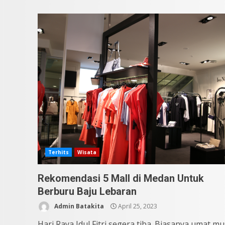
Terhits
Wisata
Rekomendasi 5 Mall di Medan Untuk
Berburu Baju Lebaran
Admin Batakita
April 25, 2023
Hari Raya Idul Fitri segera tiba. Biasanya umat mu