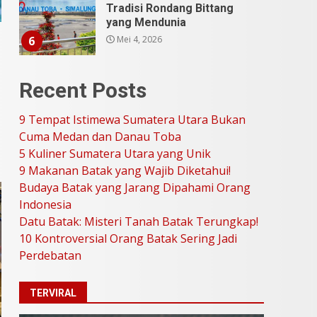
Stand Up Comedy
KompasTV
April 23, 2026
7
9 Tempat Istimewa
Recent Posts
Sumatera Utara Bukan
Cuma Medan dan Danau
Toba
9 Tempat Istimewa Sumatera Utara Bukan
1
Juli 31, 2026
Cuma Medan dan Danau Toba
5 Kuliner Sumatera Utara yang Unik
9 Makanan Batak yang Wajib Diketahui!
5 Kuliner Sumatera Utara
Budaya Batak yang Jarang Dipahami Orang
yang Unik
Indonesia
Juli 13, 2026
2
Datu Batak: Misteri Tanah Batak Terungkap!
10 Kontroversial Orang Batak Sering Jadi
9 Makanan Batak yang
Perdebatan
Wajib Diketahui! Budaya
Batak yang Jarang
TERVIRAL
Dipahami Orang Indonesia
3
Juni 25, 2026