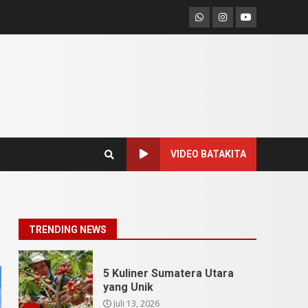
SUCI Season 11: Finalis
Whatsapp
Instagram
Youtube
Stand Up Comedy
KompasTV
April 23, 2026
7
9 Tempat Istimewa
Sumatera Utara Bukan
Cuma Medan dan Danau
Toba
1
Juli 31, 2026
VIDEO BATAKITA
5 Kuliner Sumatera Utara
yang Unik
Juli 13, 2026
2
TRENDING NEWS
9 Makanan Batak yang
Wajib Diketahui! Budaya
Batak yang Jarang
Dipahami Orang Indonesia