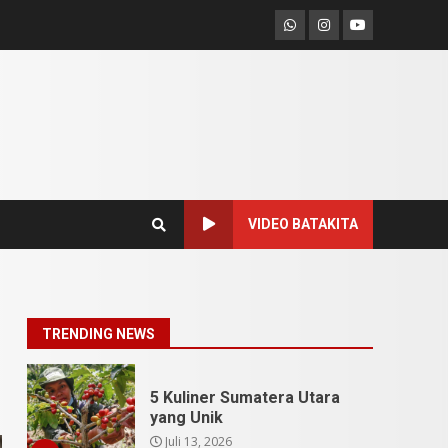
SUCI Season 11: Finalis
Whatsapp
Instagram
Youtube
Stand Up Comedy
KompasTV
April 23, 2026
7
9 Tempat Istimewa
Sumatera Utara Bukan
Cuma Medan dan Danau
Toba
1
Juli 31, 2026
VIDEO BATAKITA
5 Kuliner Sumatera Utara
yang Unik
Juli 13, 2026
2
TRENDING NEWS
9 Makanan Batak yang
Wajib Diketahui! Budaya
Batak yang Jarang
Dipahami Orang Indonesia