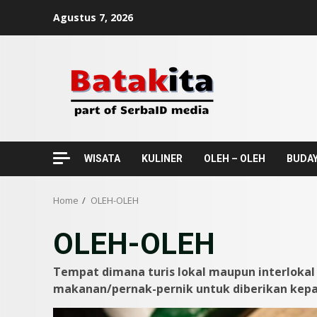
Skip
Agustus 7, 2026
to
content
WISATA
KULINER
OLEH – OLEH
BUDA
Home
OLEH-OLEH
OLEH-OLEH
Tempat dimana turis lokal maupun interloka
makanan/pernak-pernik untuk diberikan kepa