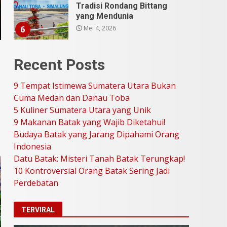
Stand Up Comedy
KompasTV
April 23, 2026
7
9 Tempat Istimewa
Recent Posts
Sumatera Utara Bukan
Cuma Medan dan Danau
Toba
9 Tempat Istimewa Sumatera Utara Bukan
1
Juli 31, 2026
Cuma Medan dan Danau Toba
5 Kuliner Sumatera Utara yang Unik
9 Makanan Batak yang Wajib Diketahui!
5 Kuliner Sumatera Utara
Budaya Batak yang Jarang Dipahami Orang
yang Unik
Indonesia
Juli 13, 2026
2
Datu Batak: Misteri Tanah Batak Terungkap!
10 Kontroversial Orang Batak Sering Jadi
9 Makanan Batak yang
Perdebatan
Wajib Diketahui! Budaya
Batak yang Jarang
TERVIRAL
Dipahami Orang Indonesia
3
Juni 25, 2026