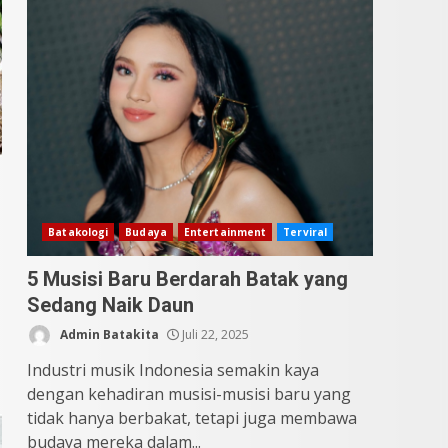
Datu Batak: Misteri Tanah
Batak Terungkap!
Juni 11, 2026
4
10 Kontroversial Orang
Batak Sering Jadi
Perdebatan
Mei 25, 2026
5
Batakologi
Budaya
Entertainment
Terviral
5 Musisi Baru Berdarah Batak yang
Sedang Naik Daun
Admin Batakita
Juli 22, 2025
Industri musik Indonesia semakin kaya
dengan kehadiran musisi-musisi baru yang
tidak hanya berbakat, tetapi juga membawa
budaya mereka dalam...