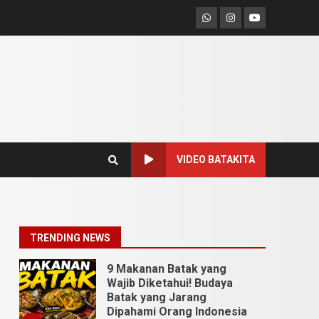
9 Tempat Istimewa
Sumatera Utara Bukan
Whatsapp
Instagram
Youtube
Cuma Medan dan Danau
Toba
1
Juli 31, 2026
5 Kuliner Sumatera Utara
yang Unik
Juli 13, 2026
2
VIDEO BATAKITA
9 Makanan Batak yang
Wajib Diketahui! Budaya
Batak yang Jarang
Dipahami Orang Indonesia
3
TRENDING NEWS
Juni 25, 2026
Datu Batak: Misteri Tanah
Batak Terungkap!
Juni 11, 2026