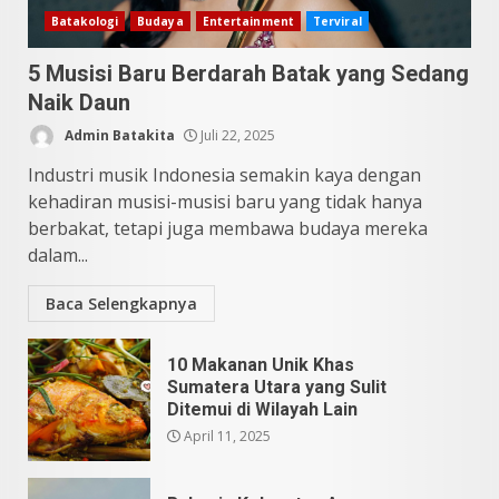
10 Kontroversial Orang Batak
Batakologi
Budaya
Entertainment
Terviral
Sering Jadi Perdebatan
5 Musisi Baru Berdarah Batak yang Sedang
Mei 25, 2026
5
Naik Daun
Admin Batakita
Juli 22, 2025
Industri musik Indonesia semakin kaya dengan
kehadiran musisi-musisi baru yang tidak hanya
berbakat, tetapi juga membawa budaya mereka
dalam...
Baca Selengkapnya
10 Makanan Unik Khas
Sumatera Utara yang Sulit
Ditemui di Wilayah Lain
April 11, 2025