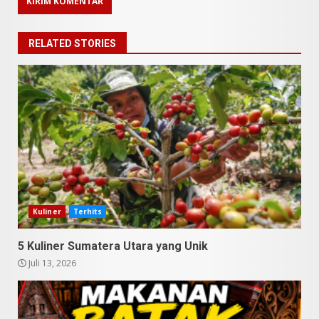
RELATED STORIES
9 Makanan Batak yang Wajib
Diketahui! Budaya Batak yang
Jarang Dipahami Orang
Indonesia
Kuliner
Terhits
3
Juni 25, 2026
5 Kuliner Sumatera Utara yang Unik
Juli 13, 2026
Datu Batak: Misteri Tanah
Batak Terungkap!
Juni 11, 2026
4