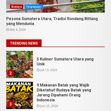
Danau Toba
Budaya
Terpopuler
Juli 31, 2026
1
Pesona Sumatera Utara, Tradisi Rondang Bittang
yang Mendunia
5 Kuliner Sumatera Utara yang
Mei 4, 2026
Unik
Juli 13, 2026
2
TRENDING NEWS
9 Makanan Batak yang Wajib
Diketahui! Budaya Batak yang
Jarang Dipahami Orang
Indonesia
3
Juni 25, 2026
Datu Batak: Misteri Tanah
Batak Terungkap!
Juni 11, 2026
4