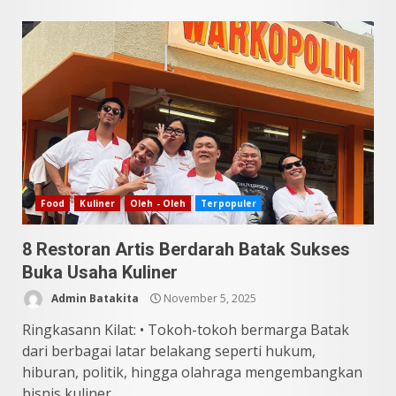
Food
Kuliner
Oleh - Oleh
Terpopuler
8 Restoran Artis Berdarah Batak Sukses
Buka Usaha Kuliner
Admin Batakita
November 5, 2025
Ringkasann Kilat: • Tokoh-tokoh bermarga Batak
dari berbagai latar belakang seperti hukum,
hiburan, politik, hingga olahraga mengembangkan
bisnis kuliner...