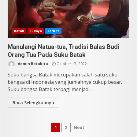
Pesona Sumatera Utara,
Tradisi Rondang Bittang yang
Mendunia
Mei 4, 2026
6
Batak
Budaya
Terhits
Manulangi Natua-tua, Tradisi Balas Budi
SUCI Season 11: Finalis Stand
Up Comedy KompasTV
Orang Tua Pada Suku Batak
April 23, 2026
Admin Batakita
Oktober 17, 2022
7
Suku bangsa Batak merupakan salah satu suku
bangsa di Indonesia yang jumlahnya cukup besar.
9 Tempat Istimewa Sumatera
Suku bangsa Batak terbagi menjadi...
Utara Bukan Cuma Medan dan
Danau Toba
Baca Selengkapnya
Juli 31, 2026
1
5 Kuliner Sumatera Utara yang
Paginasi
1
2
Next
Unik