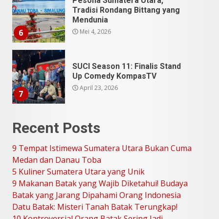
Pesona Sumatera Utara,
Tradisi Rondang Bittang yang
Mendunia
Mei 4, 2026
6
SUCI Season 11: Finalis Stand
Up Comedy KompasTV
April 23, 2026
7
9 Tempat Istimewa Sumatera
Recent Posts
Utara Bukan Cuma Medan dan
Danau Toba
9 Tempat Istimewa Sumatera Utara Bukan Cuma
Juli 31, 2026
1
Medan dan Danau Toba
5 Kuliner Sumatera Utara yang Unik
9 Makanan Batak yang Wajib Diketahui! Budaya
5 Kuliner Sumatera Utara yang
Batak yang Jarang Dipahami Orang Indonesia
Unik
Datu Batak: Misteri Tanah Batak Terungkap!
Juli 13, 2026
2
10 Kontroversial Orang Batak Sering Jadi