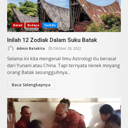
9 Makanan Batak yang Wajib
Batak
Budaya
Terhits
Diketahui! Budaya Batak yang
Jarang Dipahami Orang
Inilah 12 Zodiak Dalam Suku Batak
Indonesia
3
Juni 25, 2026
Admin Batakita
Oktober 28, 2022
Selama ini kita mengenal Ilmu Astrologi itu berasal
dari Yunani atau China. Tapi ternyata nenek moyang
Datu Batak: Misteri Tanah
Batak Terungkap!
orang Batak sesungguhnya...
Juni 11, 2026
4
Baca Selengkapnya
10 Kontroversial Orang Batak
Sering Jadi Perdebatan
Mei 25, 2026
5