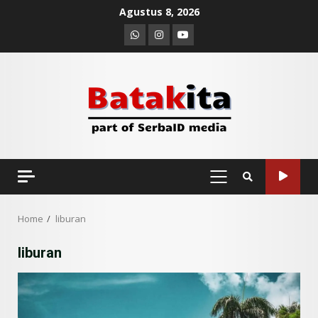
Skip
Agustus 8, 2026
to
Whatsapp
Instagram
Youtube
content
PRIMARY
MENU
Home
liburan
liburan