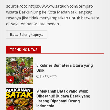
9 Tempat Istimewa Sumatera
source foto:https://www.wisataidn.com/tempat-
Utara Bukan Cuma Medan dan
Danau Toba
wisata Berkunjung ke Kota Medan tak lengkap
Juli 31, 2026
rasanya jika tidak menyempatkan untuk berwisata
1
di. saja tempat wisata medan...
Baca Selengkapnya
5 Kuliner Sumatera Utara yang
Unik
Juli 13, 2026
2
TRENDING NEWS
9 Makanan Batak yang Wajib
Diketahui! Budaya Batak yang
Jarang Dipahami Orang
Indonesia
3
Juni 25, 2026
Datu Batak: Misteri Tanah
Batak Terungkap!
Juni 11, 2026