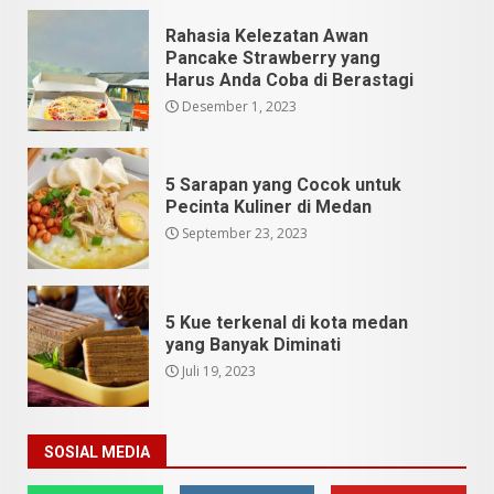
Rahasia Kelezatan Awan
Pancake Strawberry yang
Harus Anda Coba di Berastagi
Desember 1, 2023
5 Sarapan yang Cocok untuk
Pecinta Kuliner di Medan
September 23, 2023
5 Kue terkenal di kota medan
yang Banyak Diminati
Juli 19, 2023
SOSIAL MEDIA