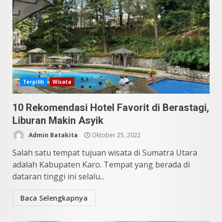
Terpilih
Wisata
10 Rekomendasi Hotel Favorit di Berastagi,
Liburan Makin Asyik
Admin Batakita
Oktober 25, 2022
Salah satu tempat tujuan wisata di Sumatra Utara
adalah Kabupaten Karo. Tempat yang berada di
dataran tinggi ini selalu...
Baca Selengkapnya