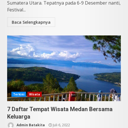
Sumatera Utara. Tepatnya pada 6-9 Desember nanti,
Juni 11, 2026
4
Festival...
Baca Selengkapnya
10 Kontroversial Orang Batak
Sering Jadi Perdebatan
Mei 25, 2026
5
Pesona Sumatera Utara,
Tradisi Rondang Bittang yang
Mendunia
Mei 4, 2026
6
Terkini
Wisata
SUCI Season 11: Finalis Stand
Up Comedy KompasTV
7 Daftar Tempat Wisata Medan Bersama
April 23, 2026
7
Keluarga
Admin Batakita
Juli 6, 2022