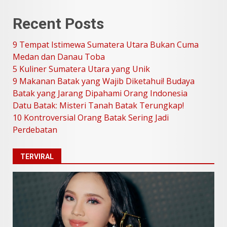
9 Tempat Istimewa Sumatera
Recent Posts
Utara Bukan Cuma Medan dan
Danau Toba
9 Tempat Istimewa Sumatera Utara Bukan Cuma
Juli 31, 2026
1
Medan dan Danau Toba
5 Kuliner Sumatera Utara yang Unik
9 Makanan Batak yang Wajib Diketahui! Budaya
5 Kuliner Sumatera Utara yang
Batak yang Jarang Dipahami Orang Indonesia
Unik
Datu Batak: Misteri Tanah Batak Terungkap!
Juli 13, 2026
2
10 Kontroversial Orang Batak Sering Jadi
Perdebatan
9 Makanan Batak yang Wajib
Diketahui! Budaya Batak yang
TERVIRAL
Jarang Dipahami Orang
Indonesia
3
Juni 25, 2026
Datu Batak: Misteri Tanah
Batak Terungkap!