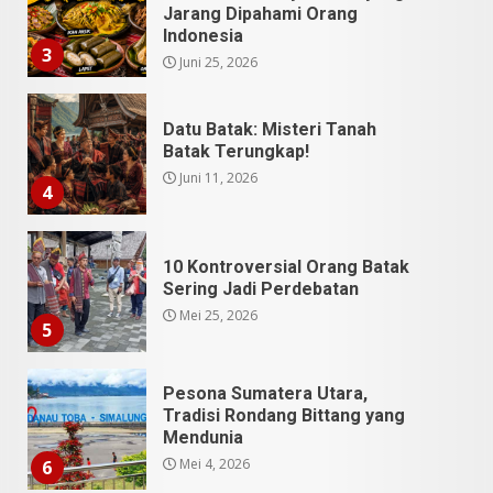
Batak Terungkap!
Juni 11, 2026
4
10 Kontroversial Orang Batak
Sering Jadi Perdebatan
Mei 25, 2026
5
Pesona Sumatera Utara,
Tradisi Rondang Bittang yang
Mendunia
Mei 4, 2026
6
SUCI Season 11: Finalis Stand
Up Comedy KompasTV
April 23, 2026
7