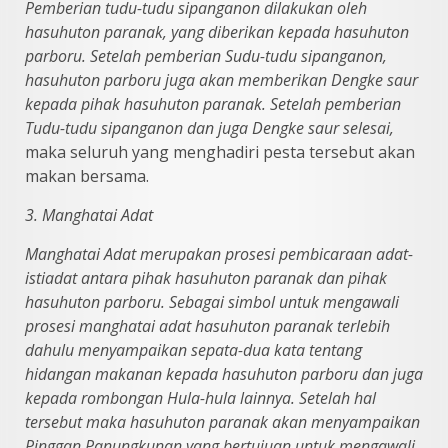
Pemberian tudu-tudu sipanganon dilakukan oleh
hasuhuton paranak, yang
diberikan kepada hasuhuton
parboru. Setelah pemberian Sudu-tudu sipanganon,
hasuhuton parboru juga akan memberikan Dengke saur
kepada pihak hasuhuton paranak. Setelah pemberian
Tudu-tudu sipanganon dan juga Dengke saur selesai,
maka seluruh yang menghadiri pesta tersebut akan
makan bersama.
3. Manghatai Adat
Manghatai Adat merupakan prosesi pembicaraan adat-
istiadat antara pihak hasuhuton paranak dan pihak
hasuhuton parboru. Sebagai simbol untuk
mengawali
prosesi manghatai adat hasuhuton paranak terlebih
dahulu
menyampaikan sepata-dua kata tentang
hidangan makanan kepada hasuhuton
parboru dan juga
kepada rombongan Hula-hula lainnya. Setelah hal
tersebut maka hasuhuton paranak akan menyampaikan
Pinggan Panungkunan yang bertujuan
untuk mengawali