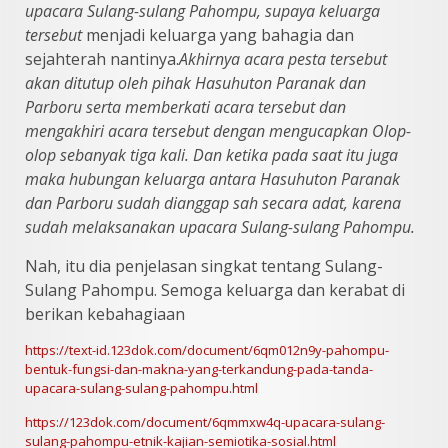
upacara Sulang-sulang Pahompu, supaya keluarga
tersebut
menjadi keluarga yang bahagia dan
sejahterah nantinya.
Akhirnya acara pesta tersebut
akan ditutup oleh pihak Hasuhuton Paranak
dan
Parboru serta memberkati acara tersebut dan
mengakhiri acara tersebut
dengan mengucapkan Olop-
olop sebanyak tiga kali. Dan ketika pada saat itu juga
maka hubungan keluarga antara Hasuhuton Paranak
dan Parboru sudah dianggap
sah secara adat, karena
sudah melaksanakan upacara Sulang-sulang Pahompu.
Nah, itu dia penjelasan singkat tentang Sulang-
Sulang Pahompu. Semoga keluarga dan kerabat di
berikan kebahagiaan
https://text-id.123dok.com/document/6qm012n9y-pahompu-
bentuk-fungsi-dan-makna-yang-terkandung-pada-tanda-
upacara-sulang-sulang-pahompu.html
https://123dok.com/document/6qmmxw4q-upacara-sulang-
sulang-pahompu-etnik-kajian-semiotika-sosial.html