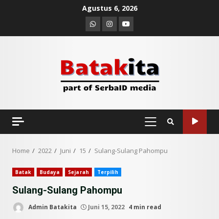
Skip
Agustus 6, 2026
to
Whatsapp
Instagram
Youtube
content
PRIMARY
MENU
Home
2022
Juni
15
Sulang-Sulang Pahompu
Batak
Budaya
Sejarah
Terpilih
Sulang-Sulang Pahompu
Admin Batakita
Juni 15, 2022
4 min read