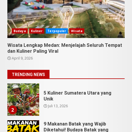
9 Tempat Istimewa Sumatera
Utara Bukan Cuma Medan dan
Danau Toba
Budaya
Kuliner
Terpopuler
Wisata
Juli 31, 2026
1
Wisata Lengkap Medan: Menjelajah Seluruh Tempat
dan Kuliner Paling Viral
5 Kuliner Sumatera Utara yang
April 9, 2026
Unik
Juli 13, 2026
2
TRENDING NEWS
9 Makanan Batak yang Wajib
Diketahui! Budaya Batak yang
Jarang Dipahami Orang
Indonesia
3
Juni 25, 2026
Datu Batak: Misteri Tanah