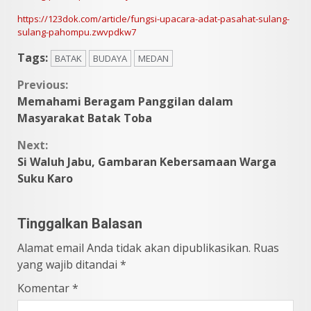
https://123dok.com/article/fungsi-upacara-adat-pasahat-sulang-
sulang-pahompu.zwvpdkw7
Tags:
BATAK
BUDAYA
MEDAN
Continue
Previous:
Memahami Beragam Panggilan dalam
Reading
Masyarakat Batak Toba
Next:
Si Waluh Jabu, Gambaran Kebersamaan Warga
Suku Karo
Tinggalkan Balasan
Alamat email Anda tidak akan dipublikasikan.
Ruas
yang wajib ditandai
*
Komentar
*