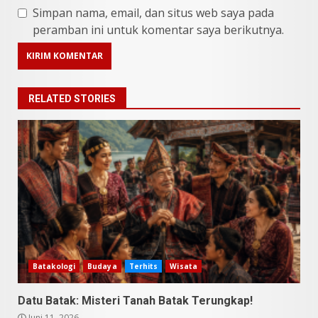
Simpan nama, email, dan situs web saya pada
peramban ini untuk komentar saya berikutnya.
RELATED STORIES
9 Makanan Batak yang Wajib
Diketahui! Budaya Batak yang
Jarang Dipahami Orang
Indonesia
Batakologi
Budaya
Terhits
Wisata
3
Juni 25, 2026
Datu Batak: Misteri Tanah Batak Terungkap!
Juni 11, 2026