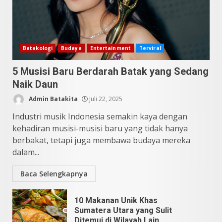
Juni 11, 2026
4
10 Kontroversial Orang Batak
Batakologi
Budaya
Entertainment
Terviral
Sering Jadi Perdebatan
5 Musisi Baru Berdarah Batak yang Sedang
Mei 25, 2026
5
Naik Daun
Admin Batakita
Juli 22, 2025
Industri musik Indonesia semakin kaya dengan
kehadiran musisi-musisi baru yang tidak hanya
berbakat, tetapi juga membawa budaya mereka
dalam...
Baca Selengkapnya
10 Makanan Unik Khas
Sumatera Utara yang Sulit
Ditemui di Wilayah Lain