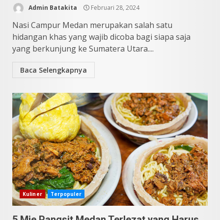
Admin Batakita
Februari 28, 2024
Nasi Campur Medan merupakan salah satu
hidangan khas yang wajib dicoba bagi siapa saja
yang berkunjung ke Sumatera Utara....
Baca Selengkapnya
Kuliner
Terpopuler
5 Mie Pangsit Medan Terlezat yang Harus