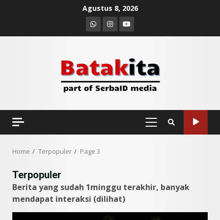
Skip
Agustus 8, 2026
to
Whatsapp
Instagram
Youtube
content
PRIMARY
MENU
Home
Terpopuler
Page 3
Terpopuler
Berita yang sudah 1minggu terakhir, banyak
mendapat interaksi (dilihat)