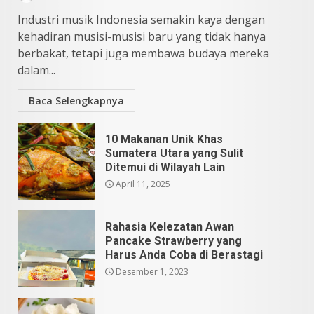
Industri musik Indonesia semakin kaya dengan
kehadiran musisi-musisi baru yang tidak hanya
berbakat, tetapi juga membawa budaya mereka
dalam...
Baca Selengkapnya
10 Makanan Unik Khas
Sumatera Utara yang Sulit
Ditemui di Wilayah Lain
April 11, 2025
Rahasia Kelezatan Awan
Pancake Strawberry yang
Harus Anda Coba di Berastagi
Desember 1, 2023