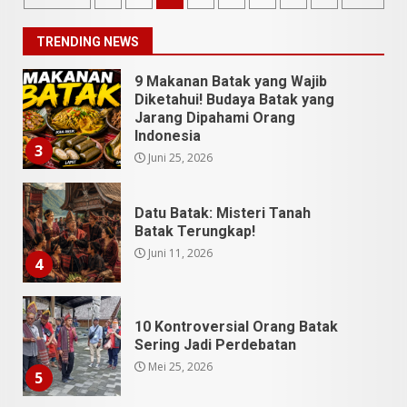
Unik
Juli 13, 2026
pos
2
TRENDING NEWS
9 Makanan Batak yang Wajib
Diketahui! Budaya Batak yang
Jarang Dipahami Orang
Indonesia
3
Juni 25, 2026
Datu Batak: Misteri Tanah
Batak Terungkap!
Juni 11, 2026
4
10 Kontroversial Orang Batak
Sering Jadi Perdebatan
Mei 25, 2026
5