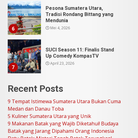
Pesona Sumatera Utara,
Tradisi Rondang Bittang yang
Mendunia
Mei 4, 2026
6
SUCI Season 11: Finalis Stand
Up Comedy KompasTV
April 23, 2026
7
9 Tempat Istimewa Sumatera
Recent Posts
Utara Bukan Cuma Medan dan
Danau Toba
9 Tempat Istimewa Sumatera Utara Bukan Cuma
Juli 31, 2026
1
Medan dan Danau Toba
5 Kuliner Sumatera Utara yang Unik
9 Makanan Batak yang Wajib Diketahui! Budaya
5 Kuliner Sumatera Utara yang
Batak yang Jarang Dipahami Orang Indonesia
Unik