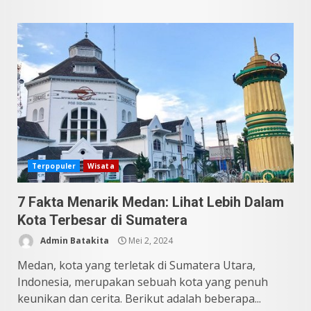
Terpopuler
Wisata
7 Fakta Menarik Medan: Lihat Lebih Dalam
Kota Terbesar di Sumatera
Admin Batakita
Mei 2, 2024
Medan, kota yang terletak di Sumatera Utara,
Indonesia, merupakan sebuah kota yang penuh
keunikan dan cerita. Berikut adalah beberapa...