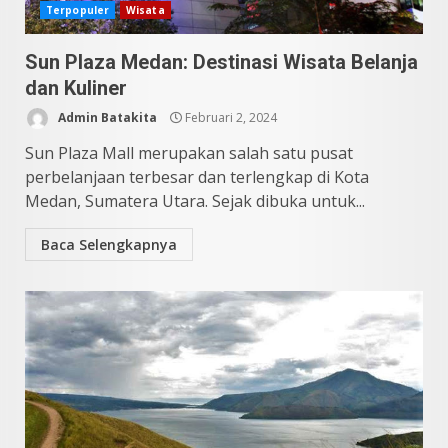
Terpopuler
Wisata
Sun Plaza Medan: Destinasi Wisata Belanja
dan Kuliner
Admin Batakita
Februari 2, 2024
Sun Plaza Mall merupakan salah satu pusat
perbelanjaan terbesar dan terlengkap di Kota
Medan, Sumatera Utara. Sejak dibuka untuk...
Baca Selengkapnya