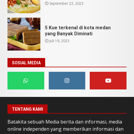
September 23, 2023
5 Kue terkenal di kota medan
yang Banyak Diminati
Juli 19, 2023
SOSIAL MEDIA
TENTANG KAMI
Batakita sebuah Media berita dan informasi, media
online independen yang memberikan informasi dan