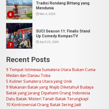
Tradisi Rondang Bittang yang
Mendunia
Mei 4, 2026
6
SUCI Season 11: Finalis Stand
Up Comedy KompasTV
April 23, 2026
7
9 Tempat Istimewa Sumatera
Recent Posts
Utara Bukan Cuma Medan dan
Danau Toba
9 Tempat Istimewa Sumatera Utara Bukan Cuma
Juli 31, 2026
1
Medan dan Danau Toba
5 Kuliner Sumatera Utara yang Unik
9 Makanan Batak yang Wajib Diketahui! Budaya
5 Kuliner Sumatera Utara yang
Batak yang Jarang Dipahami Orang Indonesia
Unik
Datu Batak: Misteri Tanah Batak Terungkap!
Juli 13, 2026
2
10 Kontroversial Orang Batak Sering Jadi