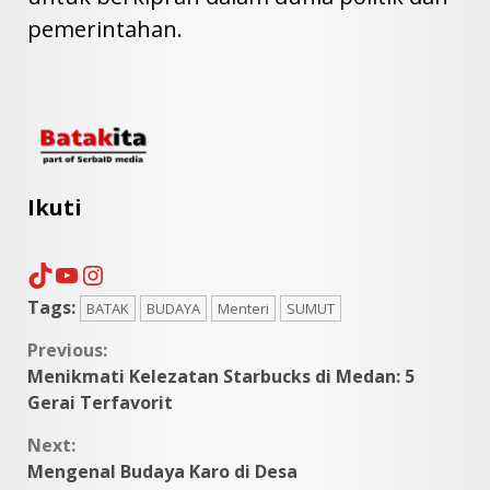
pemerintahan.
Ikuti
TikTok
YouTube
Instagram
Tags:
BATAK
BUDAYA
Menteri
SUMUT
Continue
Previous:
Menikmati Kelezatan Starbucks di Medan: 5
Reading
Gerai Terfavorit
Next:
Mengenal Budaya Karo di Desa