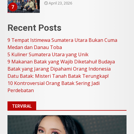
April 23, 2026
7
9 Tempat Istimewa Sumatera
Recent Posts
Utara Bukan Cuma Medan dan
Danau Toba
9 Tempat Istimewa Sumatera Utara Bukan Cuma
Juli 31, 2026
1
Medan dan Danau Toba
5 Kuliner Sumatera Utara yang Unik
9 Makanan Batak yang Wajib Diketahui! Budaya
5 Kuliner Sumatera Utara yang
Batak yang Jarang Dipahami Orang Indonesia
Unik
Datu Batak: Misteri Tanah Batak Terungkap!
Juli 13, 2026
2
10 Kontroversial Orang Batak Sering Jadi
Perdebatan
9 Makanan Batak yang Wajib
Diketahui! Budaya Batak yang
TERVIRAL
Jarang Dipahami Orang
Indonesia
3
Juni 25, 2026