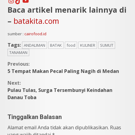
Instagram
TikTok
YouTube
Baca artikel menarik lainnya di
–
batakita.com
sumber :
cairofood.id
Tags:
ANDALIMAN
BATAK
food
KULINER
SUMUT
TANAMAN
Continue
Previous:
5 Tempat Makan Pecal Paling Nagih di Medan
Reading
Next:
Pulau Tulas, Surga Tersembunyi Keindahan
Danau Toba
Tinggalkan Balasan
Alamat email Anda tidak akan dipublikasikan.
Ruas
yang wajib ditandai
*