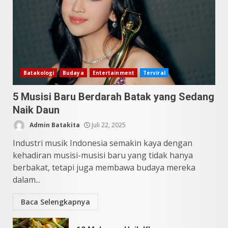
Datu Batak: Misteri Tanah
Batak Terungkap!
Juni 11, 2026
4
10 Kontroversial Orang Batak
Batakologi
Budaya
Entertainment
Terviral
Sering Jadi Perdebatan
5 Musisi Baru Berdarah Batak yang Sedang
Mei 25, 2026
5
Naik Daun
Admin Batakita
Juli 22, 2025
Industri musik Indonesia semakin kaya dengan
kehadiran musisi-musisi baru yang tidak hanya
berbakat, tetapi juga membawa budaya mereka
dalam...
Baca Selengkapnya