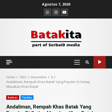
Skip
Agustus 7, 2026
to
Whatsapp
Instagram
Youtube
content
PRIMARY
MENU
Home
2022
Desember
6
Andaliman, Rempah Khas Batak Yang Populer Di Setiap
Masakan Khas Batak
Kuliner
Terhits
Andaliman, Rempah Khas Batak Yang