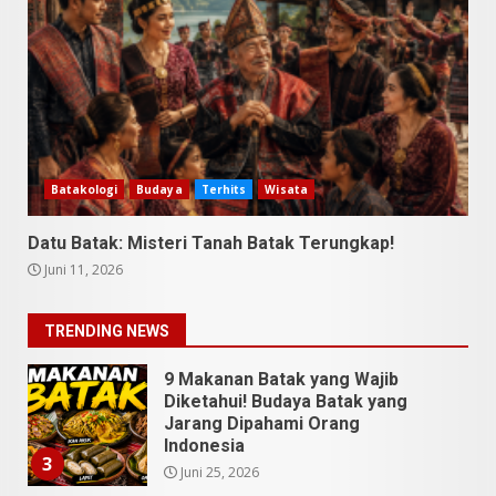
Up Comedy KompasTV
April 23, 2026
7
9 Tempat Istimewa Sumatera
Utara Bukan Cuma Medan dan
Danau Toba
Juli 31, 2026
1
Batakologi
Budaya
Terhits
Wisata
Datu Batak: Misteri Tanah Batak Terungkap!
5 Kuliner Sumatera Utara yang
Juni 11, 2026
Unik
Juli 13, 2026
2
TRENDING NEWS
9 Makanan Batak yang Wajib
Diketahui! Budaya Batak yang
Jarang Dipahami Orang
Indonesia
3
Juni 25, 2026