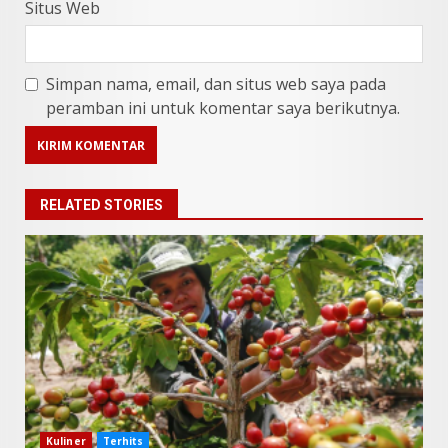
Situs Web
Simpan nama, email, dan situs web saya pada
peramban ini untuk komentar saya berikutnya.
RELATED STORIES
9 Makanan Batak yang Wajib
Diketahui! Budaya Batak yang
Jarang Dipahami Orang
Indonesia
3
Kuliner
Terhits
Juni 25, 2026