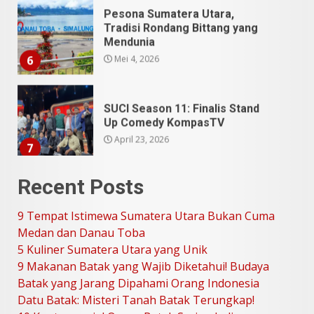
Pesona Sumatera Utara,
Tradisi Rondang Bittang yang
Mendunia
Mei 4, 2026
6
SUCI Season 11: Finalis Stand
Up Comedy KompasTV
April 23, 2026
7
9 Tempat Istimewa Sumatera
Recent Posts
Utara Bukan Cuma Medan dan
Danau Toba
9 Tempat Istimewa Sumatera Utara Bukan Cuma
Juli 31, 2026
1
Medan dan Danau Toba
5 Kuliner Sumatera Utara yang Unik
9 Makanan Batak yang Wajib Diketahui! Budaya
5 Kuliner Sumatera Utara yang
Batak yang Jarang Dipahami Orang Indonesia
Unik
Datu Batak: Misteri Tanah Batak Terungkap!
Juli 13, 2026
2