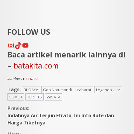
FOLLOW US
Instagram
TikTok
YouTube
Baca artikel menarik lainnya di
–
batakita.com
sumber :
ninna.id
Tags:
BUDAYA
Goa Natumandi Hutabarat
Legenda Ular
SUMUT
TERHITS
WISATA
Continue
Previous:
Indahnya Air Terjun Efrata, Ini Info Rute dan
Reading
Harga Tiketnya