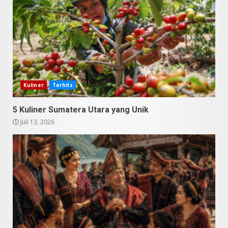
9 Makanan Batak yang Wajib
Diketahui! Budaya Batak yang
Jarang Dipahami Orang
Indonesia
3
Kuliner
Terhits
Juni 25, 2026
5 Kuliner Sumatera Utara yang Unik
Datu Batak: Misteri Tanah
Juli 13, 2026
Batak Terungkap!
Juni 11, 2026
4
10 Kontroversial Orang Batak
Sering Jadi Perdebatan
Mei 25, 2026
5