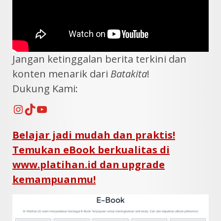
Jangan ketinggalan berita terkini dan
konten menarik dari
Batakita
!
Dukung Kami:
Instagram
TikTok
YouTube
Belajar jadi mudah dan praktis!
Temukan eBook berkualitas di
www.platihan.id dan upgrade
kemampuanmu!