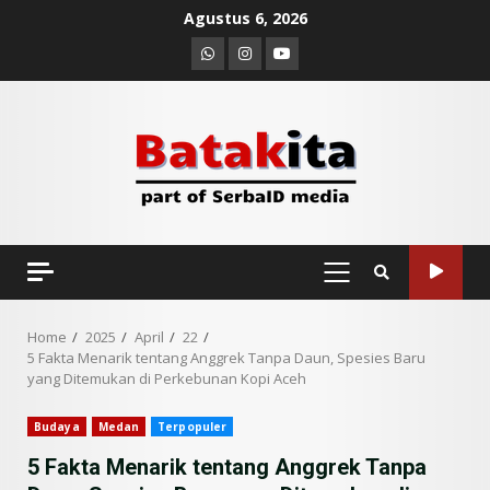
Skip
Agustus 6, 2026
to
Whatsapp
Instagram
Youtube
content
PRIMARY
MENU
Home
2025
April
22
5 Fakta Menarik tentang Anggrek Tanpa Daun, Spesies Baru
yang Ditemukan di Perkebunan Kopi Aceh
Budaya
Medan
Terpopuler
5 Fakta Menarik tentang Anggrek Tanpa