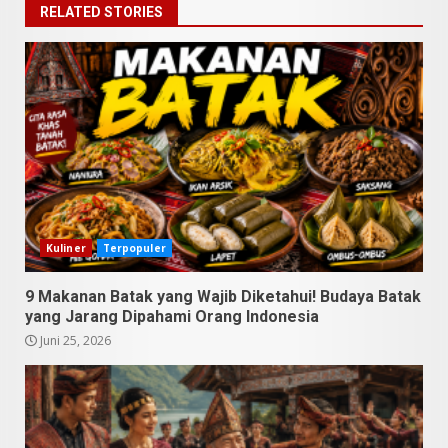
RELATED STORIES
9 Makanan Batak yang Wajib
Diketahui! Budaya Batak yang
Jarang Dipahami Orang
Indonesia
3
Juni 25, 2026
Datu Batak: Misteri Tanah
Batak Terungkap!
Kuliner
Terpopuler
Juni 11, 2026
4
9 Makanan Batak yang Wajib Diketahui! Budaya Batak
yang Jarang Dipahami Orang Indonesia
10 Kontroversial Orang Batak
Juni 25, 2026
Sering Jadi Perdebatan
Mei 25, 2026
5