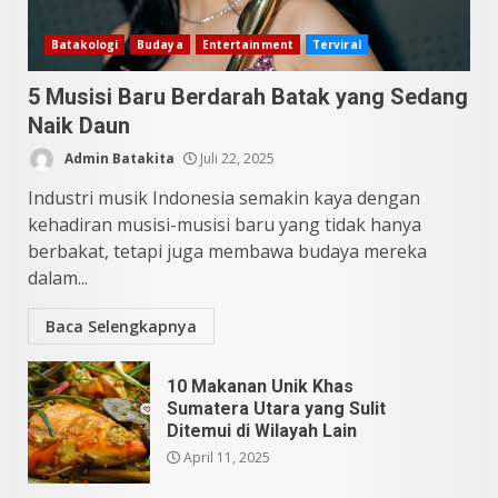
10 Kontroversial Orang Batak
Batakologi
Budaya
Entertainment
Terviral
Sering Jadi Perdebatan
5 Musisi Baru Berdarah Batak yang Sedang
Mei 25, 2026
5
Naik Daun
Admin Batakita
Juli 22, 2025
Industri musik Indonesia semakin kaya dengan
kehadiran musisi-musisi baru yang tidak hanya
berbakat, tetapi juga membawa budaya mereka
dalam...
Baca Selengkapnya
10 Makanan Unik Khas
Sumatera Utara yang Sulit
Ditemui di Wilayah Lain
April 11, 2025