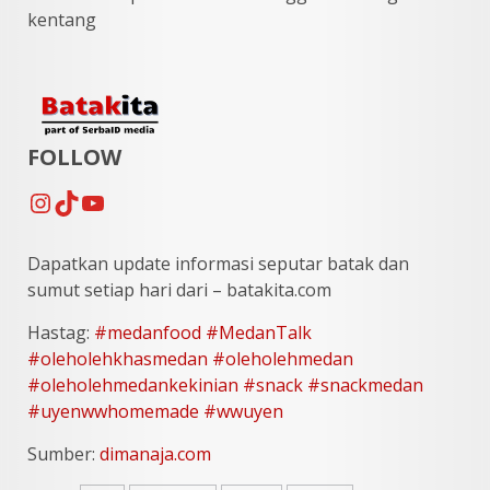
kentang
FOLLOW
Instagram
TikTok
YouTube
Dapatkan update informasi seputar batak dan
sumut setiap hari dari – batakita.com
Hastag:
#medanfood
#
MedanTalk
#
oleholehkhasmedan
#
oleholehmedan
#
oleholehmedankekinian
#
snack
#
snackmedan
#
uyen
wwhomemade
#
wwuyen
Sumber:
dimanaja.com