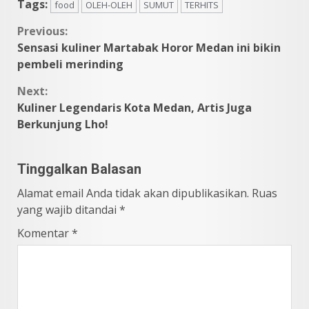
Tags:
food
OLEH-OLEH
SUMUT
TERHITS
Continue
Previous:
Sensasi kuliner Martabak Horor Medan ini bikin
Reading
pembeli merinding
Next:
Kuliner Legendaris Kota Medan, Artis Juga
Berkunjung Lho!
Tinggalkan Balasan
Alamat email Anda tidak akan dipublikasikan.
Ruas
yang wajib ditandai
*
Komentar
*