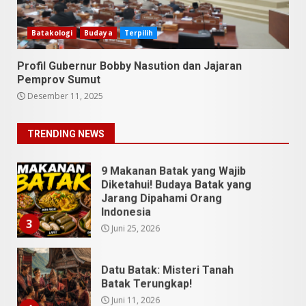
Utara Bukan Cuma Medan dan
Danau Toba
Batakologi
Budaya
Terpilih
Juli 31, 2026
1
Profil Gubernur Bobby Nasution dan Jajaran
Pemprov Sumut
5 Kuliner Sumatera Utara yang
Desember 11, 2025
Unik
Juli 13, 2026
2
TRENDING NEWS
9 Makanan Batak yang Wajib
Diketahui! Budaya Batak yang
Jarang Dipahami Orang
Indonesia
3
Juni 25, 2026
Datu Batak: Misteri Tanah
Batak Terungkap!
Juni 11, 2026
4