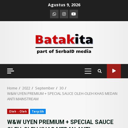
Skip
Agustus 9, 2026
to
Whatsapp
Instagram
Youtube
content
PRIMARY
MENU
Home
2022
September
30
W&W UYEN PREMIUM + SPECIAL SAUCE OLEH-OLEH KHAS MEDAN
ANTI MAINSTREAM
Oleh - Oleh
Terpilih
W&W UYEN PREMIUM + SPECIAL SAUCE