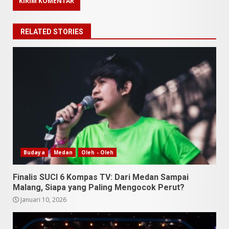
RELATED STORIES
9 Makanan Batak yang Wajib
Diketahui! Budaya Batak yang
Jarang Dipahami Orang
Budaya
Medan
Oleh - Oleh
Indonesia
3
Juni 25, 2026
Finalis SUCI 6 Kompas TV: Dari Medan Sampai
Malang, Siapa yang Paling Mengocok Perut?
Januari 10, 2026
Datu Batak: Misteri Tanah
Batak Terungkap!