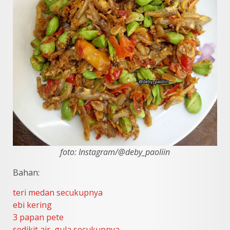
foto: Instagram/@deby_paoliin
Bahan:
teri medan secukupnya
ebi kering
3 papan pete
sedikit air, gula secukupnya