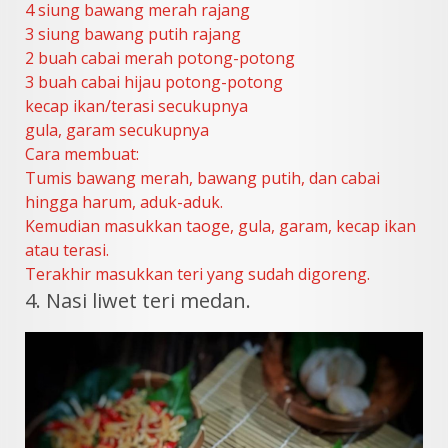
4 siung bawang merah rajang
3 siung bawang putih rajang
2 buah cabai merah potong-potong
3 buah cabai hijau potong-potong
kecap ikan/terasi secukupnya
gula, garam secukupnya
Cara membuat:
Tumis bawang merah, bawang putih, dan cabai
hingga harum, aduk-aduk.
Kemudian masukkan taoge, gula, garam, kecap ikan
atau terasi.
Terakhir masukkan teri yang sudah digoreng.
4. Nasi liwet teri medan.