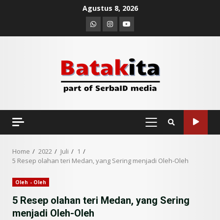
Skip
Agustus 8, 2026
to
Whatsapp
Instagram
Youtube
content
PRIMARY
MENU
Home
2022
Juli
1
5 Resep olahan teri Medan, yang Sering menjadi Oleh-Oleh
Oleh - Oleh
5 Resep olahan teri Medan, yang Sering
menjadi Oleh-Oleh