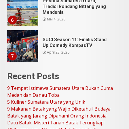
Pesona Sumatera Utara,
Tradisi Rondang Bittang yang
Mendunia
Mei 4, 2026
6
SUCI Season 11: Finalis Stand
Up Comedy KompasTV
April 23, 2026
7
9 Tempat Istimewa Sumatera
Recent Posts
Utara Bukan Cuma Medan dan
Danau Toba
9 Tempat Istimewa Sumatera Utara Bukan Cuma
Juli 31, 2026
1
Medan dan Danau Toba
5 Kuliner Sumatera Utara yang Unik
9 Makanan Batak yang Wajib Diketahui! Budaya
5 Kuliner Sumatera Utara yang
Batak yang Jarang Dipahami Orang Indonesia
Unik
Datu Batak: Misteri Tanah Batak Terungkap!
Juli 13, 2026
2