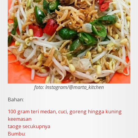
foto: Instagram/@marta_kitchen
Bahan:
100 gram teri medan, cuci, goreng hingga kuning
keemasan
taoge secukupnya
Bumbu: