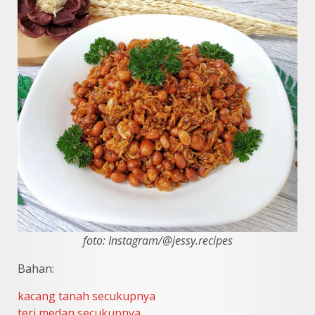
foto: Instagram/@jessy.recipes
Bahan:
kacang tanah secukupnya
teri medan secukupnya