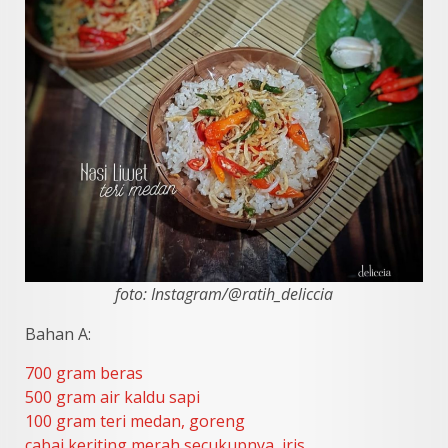
foto: Instagram/@ratih_deliccia
Bahan A:
700 gram beras
500 gram air kaldu sapi
100 gram teri medan, goreng
cabai keriting merah secukupnya, iris