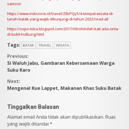
samosir
https://www.indozone.id/travel/Z8sPQy5/4-tempat-wisata-di-
tanah-batak-yang-wajib-dikunjungi-di-tahun-2022/read-all
https://sopo-toba.blogspot.com/2017/09/ohindah-kali-ada-cinta-
di-bukit-holbung.html
Tags:
BATAK
TRAVEL
WISATA
Continue
Previous:
Si Waluh Jabu, Gambaran Kebersamaan Warga
Reading
Suku Karo
Next:
Mengenal Kue Lappet, Makanan Khas Suku Batak
Tinggalkan Balasan
Alamat email Anda tidak akan dipublikasikan.
Ruas
yang wajib ditandai
*