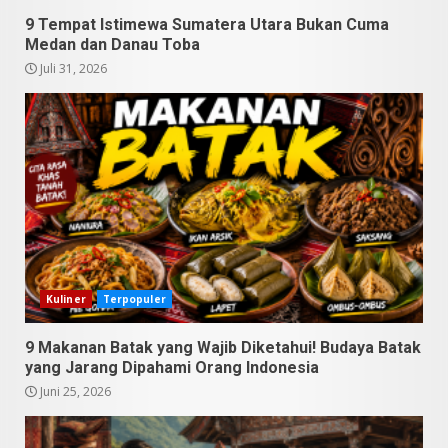
9 Tempat Istimewa Sumatera Utara Bukan Cuma
Medan dan Danau Toba
10 Kontroversial Orang Batak
Juli 31, 2026
Sering Jadi Perdebatan
Mei 25, 2026
5
Pesona Sumatera Utara,
Tradisi Rondang Bittang yang
Mendunia
Mei 4, 2026
6
Kuliner
Terpopuler
SUCI Season 11: Finalis Stand
Up Comedy KompasTV
9 Makanan Batak yang Wajib Diketahui! Budaya Batak
April 23, 2026
yang Jarang Dipahami Orang Indonesia
7
Juni 25, 2026
9 Tempat Istimewa Sumatera