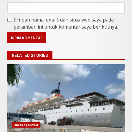
Simpan nama, email, dan situs web saya pada
peramban ini untuk komentar saya berikutnya.
RELATED STORIES
9 Makanan Batak yang Wajib
Diketahui! Budaya Batak yang
Jarang Dipahami Orang
Indonesia
3
Juni 25, 2026
Datu Batak: Misteri Tanah
Batak Terungkap!
Uncategorized
Juni 11, 2026
4