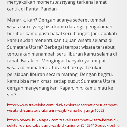
menyaksikan momen
sunset
yang terkenal amat
cantik di Pantai Pandan.
Menarik, kan? Dengan adanya sederet tempat
wisata seru yang bisa kamu datangi, pengalaman
berlibur kamu pasti bakal seru banget. Jadi, apakah
kamu sudah menentukan tujuan wisata selama di
Sumatera Utara? Berbagai tempat wisata tersebut
tentu akan menambah seru liburan kamu selama di
tanah Batak ini. Mengingat banyaknya tempat
wisata di Sumatera Utara, sebaiknya lakukan
persiapan liburan secara matang. Dengan begitu,
kamu bisa menikmati setiap sudut Sumatera Utara
dengan menyenangkan! Kapan, nih, kamu mau ke
sini?
https://www.traveloka.com/id-id/explore/destination/18-tempat-
wisata-di-sumatera-utara-ini-wajib-kamu-kunjungi/16093
https://review.bukalapak.com/travel/11-tempat-wisata-keren-di-
sekitar-danau-toba-yang-wajib-dikunjungi-85462#10-pusuk-buhit-