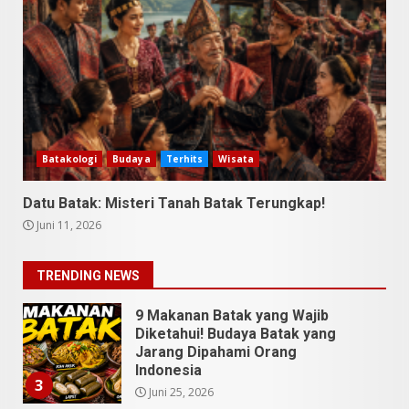
Utara Bukan Cuma Medan dan
Danau Toba
Juli 31, 2026
1
5 Kuliner Sumatera Utara yang
Unik
Juli 13, 2026
2
Batakologi
Budaya
Terhits
Wisata
9 Makanan Batak yang Wajib
Datu Batak: Misteri Tanah Batak Terungkap!
Diketahui! Budaya Batak yang
Juni 11, 2026
Jarang Dipahami Orang
Indonesia
3
TRENDING NEWS
Juni 25, 2026
Datu Batak: Misteri Tanah
Batak Terungkap!
Juni 11, 2026
4