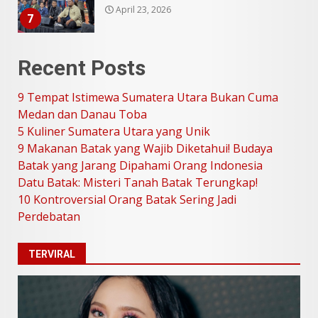
Juli 31, 2026
1
Recent Posts
5 Kuliner Sumatera Utara yang
Unik
9 Tempat Istimewa Sumatera Utara Bukan Cuma
Juli 13, 2026
2
Medan dan Danau Toba
5 Kuliner Sumatera Utara yang Unik
9 Makanan Batak yang Wajib
9 Makanan Batak yang Wajib Diketahui! Budaya
Diketahui! Budaya Batak yang
Batak yang Jarang Dipahami Orang Indonesia
Jarang Dipahami Orang
Datu Batak: Misteri Tanah Batak Terungkap!
Indonesia
3
10 Kontroversial Orang Batak Sering Jadi
Juni 25, 2026
Perdebatan
Datu Batak: Misteri Tanah
TERVIRAL
Batak Terungkap!
Juni 11, 2026
4