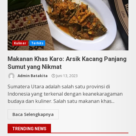
Sering Jadi Perdebatan
Mei 25, 2026
5
Pesona Sumatera Utara,
Tradisi Rondang Bittang yang
Mendunia
Kuliner
Terhits
Mei 4, 2026
6
Makanan Khas Karo: Arsik Kacang Panjang
Sumut yang Nikmat
SUCI Season 11: Finalis Stand
Admin Batakita
Juni 13, 2023
Up Comedy KompasTV
April 23, 2026
Sumatera Utara adalah salah satu provinsi di
7
Indonesia yang terkenal dengan keanekaragaman
budaya dan kuliner. Salah satu makanan khas...
9 Tempat Istimewa Sumatera
Utara Bukan Cuma Medan dan
Baca Selengkapnya
Danau Toba
Juli 31, 2026
1
TRENDING NEWS