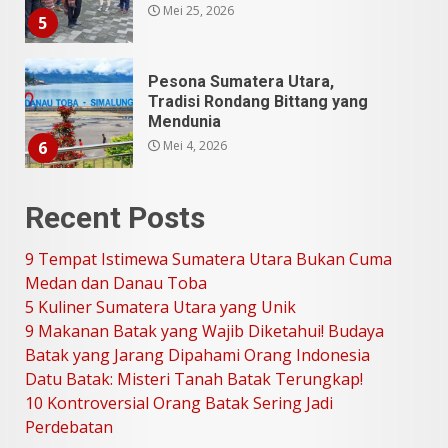
Mei 25, 2026
5
Pesona Sumatera Utara,
Tradisi Rondang Bittang yang
Mendunia
Mei 4, 2026
6
Recent Posts
SUCI Season 11: Finalis Stand
Up Comedy KompasTV
9 Tempat Istimewa Sumatera Utara Bukan Cuma
April 23, 2026
7
Medan dan Danau Toba
5 Kuliner Sumatera Utara yang Unik
9 Makanan Batak yang Wajib Diketahui! Budaya
9 Tempat Istimewa Sumatera
Utara Bukan Cuma Medan dan
Batak yang Jarang Dipahami Orang Indonesia
Danau Toba
Datu Batak: Misteri Tanah Batak Terungkap!
Juli 31, 2026
1
10 Kontroversial Orang Batak Sering Jadi
Perdebatan