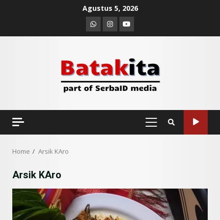
Skip
Agustus 5, 2026
to
Whatsapp
Instagram
Youtube
content
9 Makanan Batak yang Wajib
Diketahui! Budaya Batak yang
Jarang Dipahami Orang
Indonesia
3
Juni 25, 2026
PRIMARY
MENU
Home
Arsik KAro
Datu Batak: Misteri Tanah
Batak Terungkap!
Arsik KAro
Juni 11, 2026
4
10 Kontroversial Orang Batak