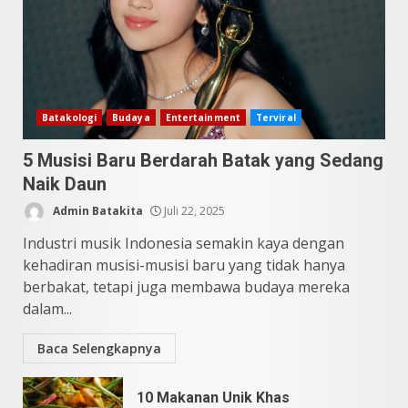
Datu Batak: Misteri Tanah
Batak Terungkap!
Juni 11, 2026
4
10 Kontroversial Orang Batak
Batakologi
Budaya
Entertainment
Terviral
Sering Jadi Perdebatan
5 Musisi Baru Berdarah Batak yang Sedang
Mei 25, 2026
5
Naik Daun
Admin Batakita
Juli 22, 2025
Industri musik Indonesia semakin kaya dengan
kehadiran musisi-musisi baru yang tidak hanya
berbakat, tetapi juga membawa budaya mereka
dalam...
Baca Selengkapnya
10 Makanan Unik Khas