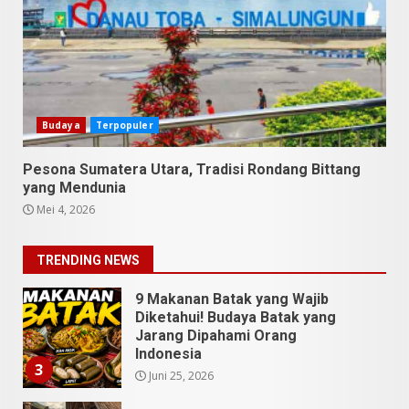
April 23, 2026
7
9 Tempat Istimewa Sumatera
Utara Bukan Cuma Medan dan
Danau Toba
Budaya
Terpopuler
Juli 31, 2026
1
Pesona Sumatera Utara, Tradisi Rondang Bittang
yang Mendunia
5 Kuliner Sumatera Utara yang
Mei 4, 2026
Unik
Juli 13, 2026
2
TRENDING NEWS
9 Makanan Batak yang Wajib
Diketahui! Budaya Batak yang
Jarang Dipahami Orang
Indonesia
3
Juni 25, 2026