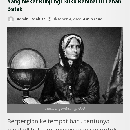
Yang Nekat Kunjungi Suku Kanibal Di Tanah
Batak
Admin Batakita
Oktober 4, 2022
4 min read
sumber gambar : grid.id
Berpergian ke tempat baru tentunya
menjadi hal yang menyenangkan untuk