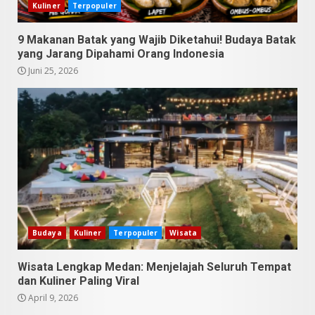
Kuliner
Terpopuler
Pesona Sumatera Utara,
Tradisi Rondang Bittang yang
9 Makanan Batak yang Wajib Diketahui! Budaya Batak
Mendunia
yang Jarang Dipahami Orang Indonesia
Mei 4, 2026
6
Juni 25, 2026
SUCI Season 11: Finalis Stand
Up Comedy KompasTV
April 23, 2026
7
9 Tempat Istimewa Sumatera
Utara Bukan Cuma Medan dan
Danau Toba
Budaya
Kuliner
Terpopuler
Wisata
Juli 31, 2026
1
Wisata Lengkap Medan: Menjelajah Seluruh Tempat
dan Kuliner Paling Viral
5 Kuliner Sumatera Utara yang
April 9, 2026
Unik