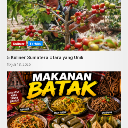
9 Makanan Batak yang Wajib
Diketahui! Budaya Batak yang
Jarang Dipahami Orang
Indonesia
Kuliner
Terhits
3
Juni 25, 2026
5 Kuliner Sumatera Utara yang Unik
Juli 13, 2026
Datu Batak: Misteri Tanah
Batak Terungkap!
Juni 11, 2026
4
10 Kontroversial Orang Batak
Sering Jadi Perdebatan
Mei 25, 2026
5