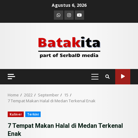
Skip
Agustus 6, 2026
to
Whatsapp
Instagram
Youtube
content
PRIMARY
MENU
Home
2022
September
15
7 Tempat Makan Halal di Medan Terkenal Enak
Kuliner
Terkini
7 Tempat Makan Halal di Medan Terkenal
Enak