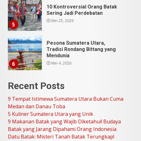
Pesona Sumatera Utara,
Tradisi Rondang Bittang yang
Mendunia
Mei 4, 2026
6
SUCI Season 11: Finalis Stand
Up Comedy KompasTV
April 23, 2026
7
9 Tempat Istimewa Sumatera
Recent Posts
Utara Bukan Cuma Medan dan
Danau Toba
9 Tempat Istimewa Sumatera Utara Bukan Cuma
Juli 31, 2026
1
Medan dan Danau Toba
5 Kuliner Sumatera Utara yang Unik
9 Makanan Batak yang Wajib Diketahui! Budaya
5 Kuliner Sumatera Utara yang
Batak yang Jarang Dipahami Orang Indonesia
Unik
Datu Batak: Misteri Tanah Batak Terungkap!
Juli 13, 2026