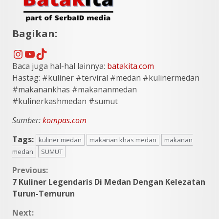
Bagikan:
Instagram
YouTube
TikTok
Baca juga hal-hal lainnya:
batakita.com
Hastag: #kuliner #terviral #medan #kulinermedan
#makanankhas #makananmedan
#kulinerkashmedan #sumut
Sumber:
kompas.com
Tags:
kuliner medan
makanan khas medan
makanan
medan
SUMUT
Continue
Previous:
7 Kuliner Legendaris Di Medan Dengan Kelezatan
Reading
Turun-Temurun
Next: