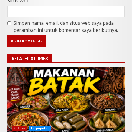
Situs Web
Simpan nama, email, dan situs web saya pada
peramban ini untuk komentar saya berikutnya.
RELATED STORIES
9 Makanan Batak yang Wajib
Diketahui! Budaya Batak yang
Jarang Dipahami Orang
Indonesia
3
Juni 25, 2026
Datu Batak: Misteri Tanah
Batak Terungkap!
Kuliner
Terpopuler
Juni 11, 2026