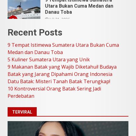
Danau Toba
Juli 31, 2026
1
Recent Posts
5 Kuliner Sumatera Utara yang
Unik
9 Tempat Istimewa Sumatera Utara Bukan Cuma
Juli 13, 2026
2
Medan dan Danau Toba
5 Kuliner Sumatera Utara yang Unik
9 Makanan Batak yang Wajib
9 Makanan Batak yang Wajib Diketahui! Budaya
Diketahui! Budaya Batak yang
Batak yang Jarang Dipahami Orang Indonesia
Jarang Dipahami Orang
Datu Batak: Misteri Tanah Batak Terungkap!
Indonesia
3
10 Kontroversial Orang Batak Sering Jadi
Juni 25, 2026
Perdebatan
Datu Batak: Misteri Tanah
TERVIRAL
Batak Terungkap!
Juni 11, 2026
4