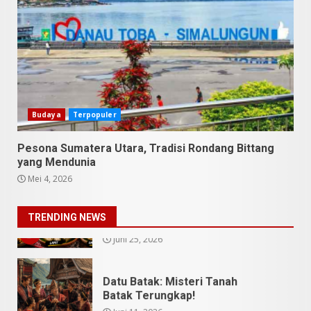
Utara Bukan Cuma Medan dan
Danau Toba
Juli 31, 2026
1
5 Kuliner Sumatera Utara yang
Unik
Budaya
Terpopuler
Juli 13, 2026
2
Pesona Sumatera Utara, Tradisi Rondang Bittang
9 Makanan Batak yang Wajib
yang Mendunia
Diketahui! Budaya Batak yang
Mei 4, 2026
Jarang Dipahami Orang
Indonesia
3
TRENDING NEWS
Juni 25, 2026
Datu Batak: Misteri Tanah
Batak Terungkap!
Juni 11, 2026
4