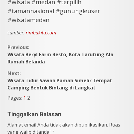
#wisata #medan #terpilih
#tamannasional #gunungleuser
#wisatamedan
sumber:
rimbakita.com
Continue
Previous:
Wisata Beryl Farm Resto, Kota Tarutung Ala
Reading
Rumah Belanda
Next:
Wisata Tidur Sawah Pamah Simelir Tempat
Camping Bentuk Bintang di Langkat
Pages:
1
2
Tinggalkan Balasan
Alamat email Anda tidak akan dipublikasikan.
Ruas
yang wajib ditandai
*