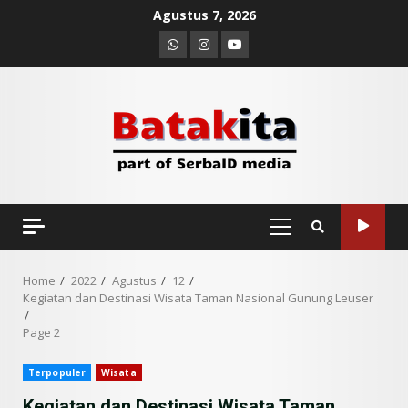
Skip
Agustus 7, 2026
to
Whatsapp
Instagram
Youtube
content
PRIMARY
MENU
Home
2022
Agustus
12
Kegiatan dan Destinasi Wisata Taman Nasional Gunung Leuser
Page 2
Terpopuler
Wisata
Kegiatan dan Destinasi Wisata Taman