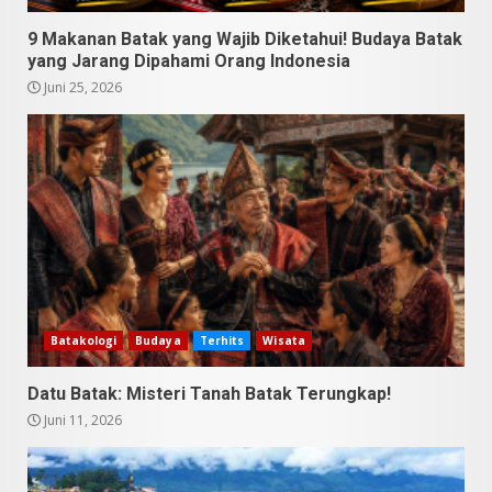
4
9 Makanan Batak yang Wajib Diketahui! Budaya Batak
yang Jarang Dipahami Orang Indonesia
10 Kontroversial Orang Batak
Juni 25, 2026
Sering Jadi Perdebatan
Mei 25, 2026
5
Pesona Sumatera Utara,
Tradisi Rondang Bittang yang
Mendunia
Mei 4, 2026
6
Batakologi
Budaya
Terhits
Wisata
SUCI Season 11: Finalis Stand
Up Comedy KompasTV
Datu Batak: Misteri Tanah Batak Terungkap!
April 23, 2026
7
Juni 11, 2026
9 Tempat Istimewa Sumatera