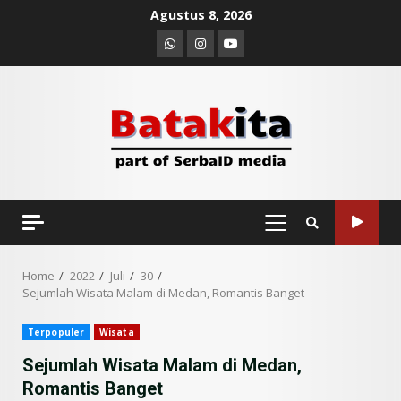
Skip
Agustus 8, 2026
to
Whatsapp
Instagram
Youtube
content
PRIMARY
MENU
Home
2022
Juli
30
Sejumlah Wisata Malam di Medan, Romantis Banget
Terpopuler
Wisata
Sejumlah Wisata Malam di Medan,
Romantis Banget