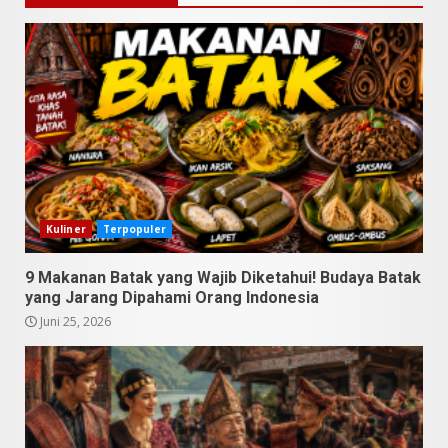
9 Makanan Batak yang Wajib
Diketahui! Budaya Batak yang
Jarang Dipahami Orang
Indonesia
Kuliner
Terpopuler
3
Juni 25, 2026
9 Makanan Batak yang Wajib Diketahui! Budaya Batak
yang Jarang Dipahami Orang Indonesia
Datu Batak: Misteri Tanah
Juni 25, 2026
Batak Terungkap!
Juni 11, 2026
4
10 Kontroversial Orang Batak