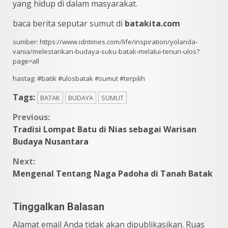
yang hidup di dalam masyarakat.
baca berita seputar sumut di
batakita.com
sumber: https://www.idntimes.com/life/inspiration/yolanda-
vania/melestarikan-budaya-suku-batak-melalui-tenun-ulos?
page=all
hastag: #batik #ulosbatak #sumut #terpilih
Tags:
BATAK
BUDAYA
SUMUT
Continue
Previous:
Tradisi Lompat Batu di Nias sebagai Warisan
Reading
Budaya Nusantara
Next:
Mengenal Tentang Naga Padoha di Tanah Batak
Tinggalkan Balasan
Alamat email Anda tidak akan dipublikasikan.
Ruas