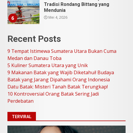
SUCI Season 11: Finalis Stand
Up Comedy KompasTV
April 23, 2026
7
9 Tempat Istimewa Sumatera
Recent Posts
Utara Bukan Cuma Medan dan
Danau Toba
9 Tempat Istimewa Sumatera Utara Bukan Cuma
Juli 31, 2026
1
Medan dan Danau Toba
5 Kuliner Sumatera Utara yang Unik
9 Makanan Batak yang Wajib Diketahui! Budaya
5 Kuliner Sumatera Utara yang
Batak yang Jarang Dipahami Orang Indonesia
Unik
Datu Batak: Misteri Tanah Batak Terungkap!
Juli 13, 2026
2
10 Kontroversial Orang Batak Sering Jadi
Perdebatan
9 Makanan Batak yang Wajib
Diketahui! Budaya Batak yang
TERVIRAL
Jarang Dipahami Orang
Indonesia
3
Juni 25, 2026