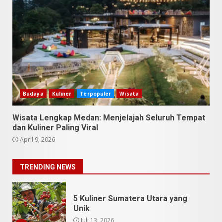
SUCI Season 11: Finalis Stand
Up Comedy KompasTV
April 23, 2026
7
9 Tempat Istimewa Sumatera
Utara Bukan Cuma Medan dan
Danau Toba
Budaya
Kuliner
Terpopuler
Wisata
Juli 31, 2026
1
Wisata Lengkap Medan: Menjelajah Seluruh Tempat
dan Kuliner Paling Viral
5 Kuliner Sumatera Utara yang
April 9, 2026
Unik
Juli 13, 2026
2
TRENDING NEWS
9 Makanan Batak yang Wajib
Diketahui! Budaya Batak yang
Jarang Dipahami Orang
Indonesia