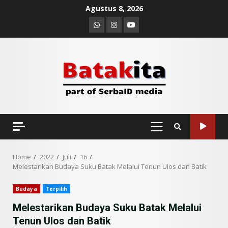
Skip
Agustus 8, 2026
to
Whatsapp
Instagram
Youtube
content
PRIMARY
MENU
Home
2022
Juli
16
Melestarikan Budaya Suku Batak Melalui Tenun Ulos dan Batik
Budaya
Terpilih
Melestarikan Budaya Suku Batak Melalui
Tenun Ulos dan Batik