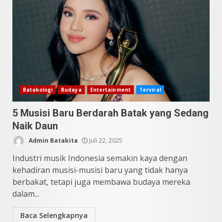
Datu Batak: Misteri Tanah
Batak Terungkap!
Juni 11, 2026
4
10 Kontroversial Orang Batak
Batakologi
Budaya
Entertainment
Terviral
Sering Jadi Perdebatan
5 Musisi Baru Berdarah Batak yang Sedang
Mei 25, 2026
5
Naik Daun
Admin Batakita
Juli 22, 2025
Industri musik Indonesia semakin kaya dengan
kehadiran musisi-musisi baru yang tidak hanya
berbakat, tetapi juga membawa budaya mereka
dalam...
Baca Selengkapnya