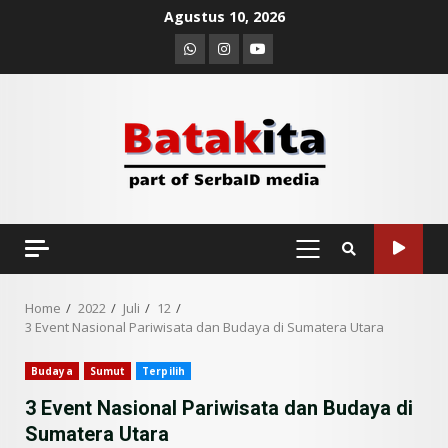
Skip
Agustus 10, 2026
to
Whatsapp
Instagram
Youtube
content
PRIMARY
MENU
Home
2022
Juli
12
3 Event Nasional Pariwisata dan Budaya di Sumatera Utara
Budaya
Sumut
Terpilih
3 Event Nasional Pariwisata dan Budaya di
Sumatera Utara