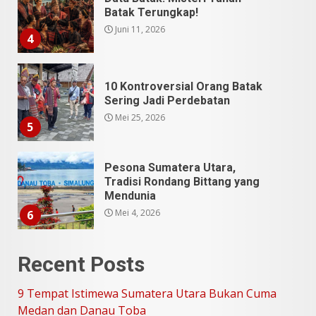
Sering Jadi Perdebatan
Mei 25, 2026
5
Pesona Sumatera Utara,
Tradisi Rondang Bittang yang
Mendunia
Mei 4, 2026
6
SUCI Season 11: Finalis Stand
Up Comedy KompasTV
April 23, 2026
7
9 Tempat Istimewa Sumatera
Recent Posts
Utara Bukan Cuma Medan dan
Danau Toba
9 Tempat Istimewa Sumatera Utara Bukan Cuma
Juli 31, 2026
1
Medan dan Danau Toba