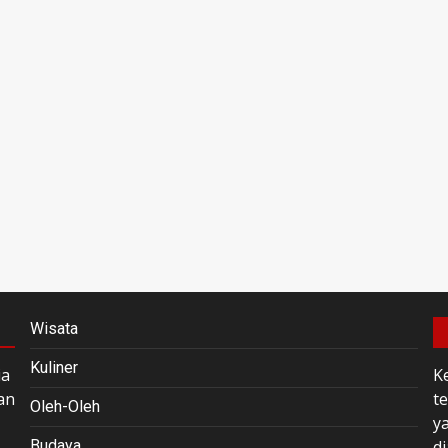
Wisata
Kuliner
ia
K
an
t
Oleh-Oleh
y
Budaya
di