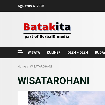
Skip
Agustus 6, 2026
to
content
WISATA
KULINER
OLEH – OLEH
BUDA
Home
WISATAROHANI
WISATAROHANI