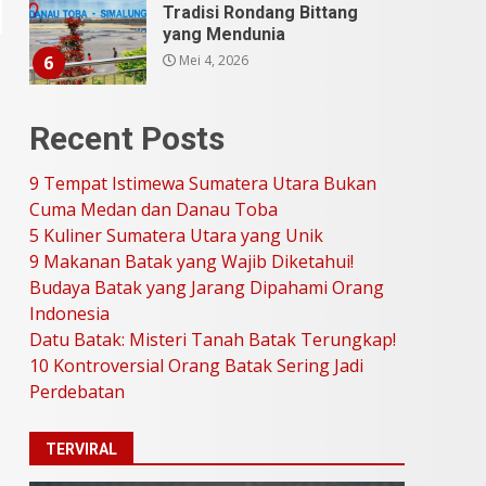
Tradisi Rondang Bittang
yang Mendunia
Mei 4, 2026
6
SUCI Season 11: Finalis
Recent Posts
Stand Up Comedy
KompasTV
9 Tempat Istimewa Sumatera Utara Bukan
April 23, 2026
7
Cuma Medan dan Danau Toba
5 Kuliner Sumatera Utara yang Unik
9 Tempat Istimewa
9 Makanan Batak yang Wajib Diketahui!
Sumatera Utara Bukan
Budaya Batak yang Jarang Dipahami Orang
Cuma Medan dan Danau
Indonesia
Toba
1
Datu Batak: Misteri Tanah Batak Terungkap!
Juli 31, 2026
10 Kontroversial Orang Batak Sering Jadi
Perdebatan
5 Kuliner Sumatera Utara
yang Unik
TERVIRAL
Juli 13, 2026
2