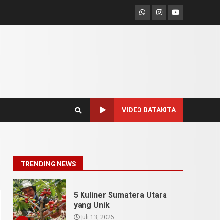
Pesona Sumatera Utara,
Whatsapp
Instagram
Youtube
Tradisi Rondang Bittang
yang Mendunia
Mei 4, 2026
6
SUCI Season 11: Finalis
Stand Up Comedy
KompasTV
April 23, 2026
7
VIDEO BATAKITA
9 Tempat Istimewa
Sumatera Utara Bukan
Cuma Medan dan Danau
Toba
1
TRENDING NEWS
Juli 31, 2026
5 Kuliner Sumatera Utara
yang Unik
Juli 13, 2026