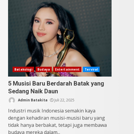
9 Makanan Batak yang
Wajib Diketahui! Budaya
Batak yang Jarang
Dipahami Orang Indonesia
3
Juni 25, 2026
Datu Batak: Misteri Tanah
Batak Terungkap!
Juni 11, 2026
4
Batakologi
Budaya
Entertainment
Terviral
5 Musisi Baru Berdarah Batak yang
10 Kontroversial Orang
Sedang Naik Daun
Batak Sering Jadi
Perdebatan
Admin Batakita
Juli 22, 2025
Mei 25, 2026
5
Industri musik Indonesia semakin kaya
dengan kehadiran musisi-musisi baru yang
tidak hanya berbakat, tetapi juga membawa
budaya mereka dalam...