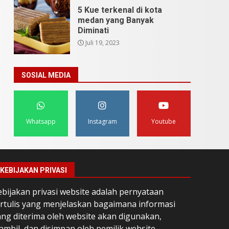
5 Kue terkenal di kota
medan yang Banyak
Diminati
Juli 19, 2023
SOSIAL MEDIA
Whatsapp
Instagram
Youtube
KEBIJAKAN PRIVASI
ebijakan privasi website adalah pernyataan
ertulis yang menjelaskan bagaimana informasi
ang diterima oleh website akan digunakan,
ambil, dan disimpan oleh pemilik website.