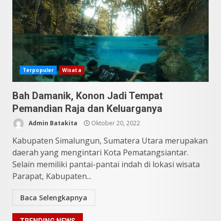
10 Kontroversial Orang Batak
Sering Jadi Perdebatan
Mei 25, 2026
5
Pesona Sumatera Utara,
Terpopuler
Wisata
Tradisi Rondang Bittang yang
Mendunia
Mei 4, 2026
Bah Damanik, Konon Jadi Tempat
6
Pemandian Raja dan Keluarganya
Admin Batakita
Oktober 20, 2022
SUCI Season 11: Finalis Stand
Up Comedy KompasTV
Kabupaten Simalungun, Sumatera Utara merupakan
April 23, 2026
daerah yang mengintari Kota Pematangsiantar.
7
Selain memiliki pantai-pantai indah di lokasi wisata
Parapat, Kabupaten...
9 Tempat Istimewa Sumatera
Utara Bukan Cuma Medan dan
Baca Selengkapnya
Danau Toba
Juli 31, 2026
1