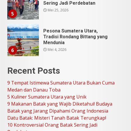
Sering Jadi Perdebatan
Mei 25, 2026
5
Pesona Sumatera Utara,
Tradisi Rondang Bittang yang
Mendunia
Mei 4, 2026
6
Recent Posts
SUCI Season 11: Finalis Stand
Up Comedy KompasTV
9 Tempat Istimewa Sumatera Utara Bukan Cuma
April 23, 2026
7
Medan dan Danau Toba
5 Kuliner Sumatera Utara yang Unik
9 Makanan Batak yang Wajib Diketahui! Budaya
9 Tempat Istimewa Sumatera
Utara Bukan Cuma Medan dan
Batak yang Jarang Dipahami Orang Indonesia
Danau Toba
Datu Batak: Misteri Tanah Batak Terungkap!
Juli 31, 2026
1
10 Kontroversial Orang Batak Sering Jadi