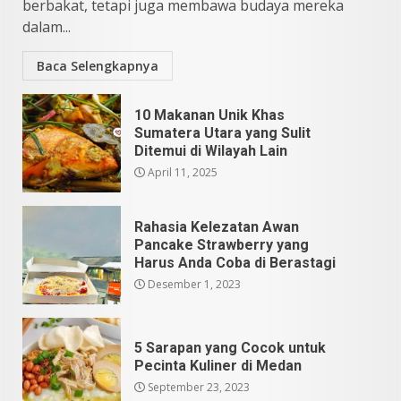
5
berbakat, tetapi juga membawa budaya mereka
dalam...
Baca Selengkapnya
10 Makanan Unik Khas
Sumatera Utara yang Sulit
Ditemui di Wilayah Lain
April 11, 2025
Rahasia Kelezatan Awan
Pancake Strawberry yang
Harus Anda Coba di Berastagi
Desember 1, 2023
5 Sarapan yang Cocok untuk
Pecinta Kuliner di Medan
September 23, 2023