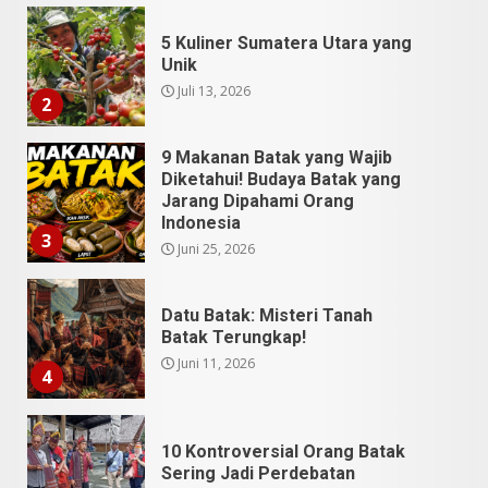
5 Kuliner Sumatera Utara yang
Unik
Juli 13, 2026
2
9 Makanan Batak yang Wajib
Diketahui! Budaya Batak yang
Jarang Dipahami Orang
Indonesia
3
Juni 25, 2026
Datu Batak: Misteri Tanah
Batak Terungkap!
Juni 11, 2026
4
10 Kontroversial Orang Batak
Sering Jadi Perdebatan