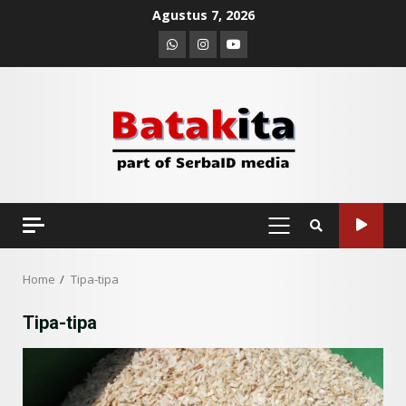
Skip
Agustus 7, 2026
to
Whatsapp
Instagram
Youtube
content
9 Makanan Batak yang Wajib
Diketahui! Budaya Batak yang
Jarang Dipahami Orang
Indonesia
3
Juni 25, 2026
PRIMARY
MENU
Home
Tipa-tipa
Datu Batak: Misteri Tanah
Batak Terungkap!
Tipa-tipa
Juni 11, 2026
4
10 Kontroversial Orang Batak