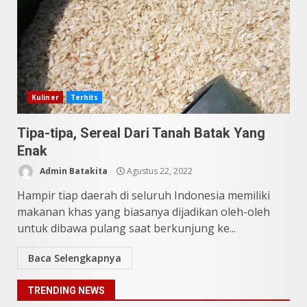
Sering Jadi Perdebatan
Mei 25, 2026
5
Pesona Sumatera Utara,
Tradisi Rondang Bittang yang
Mendunia
Kuliner
Terhits
Mei 4, 2026
6
Tipa-tipa, Sereal Dari Tanah Batak Yang
Enak
SUCI Season 11: Finalis Stand
Admin Batakita
Agustus 22, 2022
Up Comedy KompasTV
April 23, 2026
Hampir tiap daerah di seluruh Indonesia memiliki
7
makanan khas yang biasanya dijadikan oleh-oleh
untuk dibawa pulang saat berkunjung ke...
9 Tempat Istimewa Sumatera
Utara Bukan Cuma Medan dan
Baca Selengkapnya
Danau Toba
Juli 31, 2026
1
TRENDING NEWS