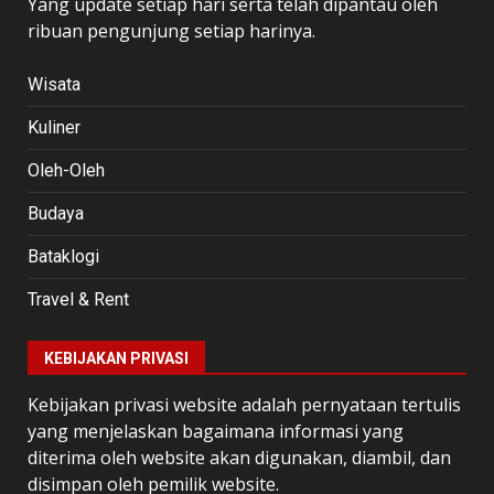
Yang update setiap hari serta telah dipantau oleh
ribuan pengunjung setiap harinya.
Wisata
Kuliner
Oleh-Oleh
Budaya
Bataklogi
Travel & Rent
KEBIJAKAN PRIVASI
Kebijakan privasi website adalah pernyataan tertulis
yang menjelaskan bagaimana informasi yang
diterima oleh website akan digunakan, diambil, dan
disimpan oleh pemilik website.