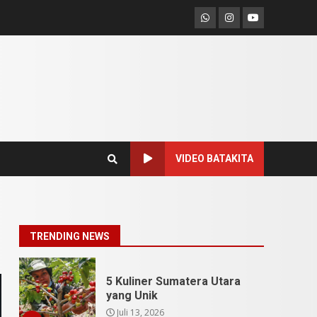
Pesona Sumatera Utara,
Whatsapp
Instagram
Youtube
Tradisi Rondang Bittang
yang Mendunia
Mei 4, 2026
6
SUCI Season 11: Finalis
Stand Up Comedy
KompasTV
April 23, 2026
7
VIDEO BATAKITA
9 Tempat Istimewa
Sumatera Utara Bukan
Cuma Medan dan Danau
Toba
1
TRENDING NEWS
Juli 31, 2026
5 Kuliner Sumatera Utara
yang Unik
Juli 13, 2026