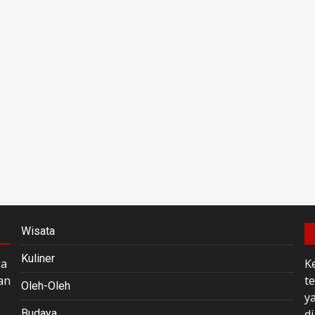
Wisata
Kuliner
ia
K
an
t
Oleh-Oleh
y
Budaya
di