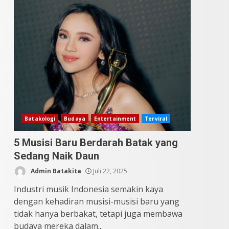
9 Makanan Batak yang
Wajib Diketahui! Budaya
Batak yang Jarang
Dipahami Orang Indonesia
3
Juni 25, 2026
Datu Batak: Misteri Tanah
Batak Terungkap!
Juni 11, 2026
4
Batakologi
Budaya
Entertainment
Terviral
5 Musisi Baru Berdarah Batak yang
10 Kontroversial Orang
Sedang Naik Daun
Batak Sering Jadi
Perdebatan
Admin Batakita
Juli 22, 2025
Mei 25, 2026
5
Industri musik Indonesia semakin kaya
dengan kehadiran musisi-musisi baru yang
tidak hanya berbakat, tetapi juga membawa
budaya mereka dalam...