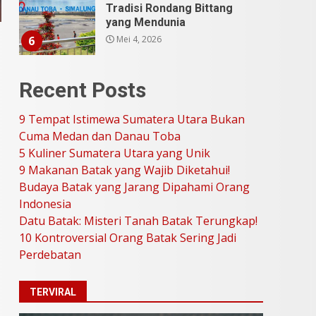
Tradisi Rondang Bittang
yang Mendunia
Mei 4, 2026
6
SUCI Season 11: Finalis
Recent Posts
Stand Up Comedy
KompasTV
9 Tempat Istimewa Sumatera Utara Bukan
April 23, 2026
7
Cuma Medan dan Danau Toba
5 Kuliner Sumatera Utara yang Unik
9 Tempat Istimewa
9 Makanan Batak yang Wajib Diketahui!
Sumatera Utara Bukan
Budaya Batak yang Jarang Dipahami Orang
Cuma Medan dan Danau
Indonesia
Toba
1
Datu Batak: Misteri Tanah Batak Terungkap!
Juli 31, 2026
10 Kontroversial Orang Batak Sering Jadi
Perdebatan
5 Kuliner Sumatera Utara
yang Unik
TERVIRAL
Juli 13, 2026
2