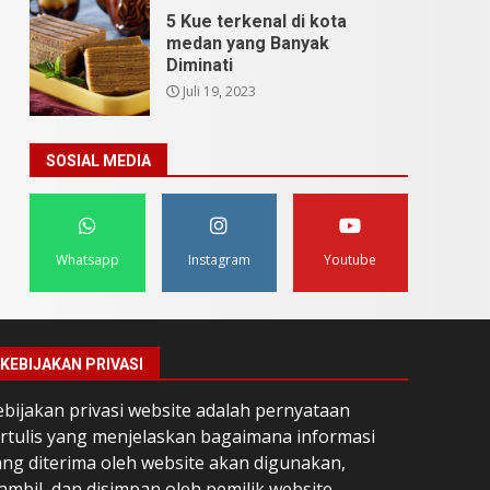
5 Kue terkenal di kota
medan yang Banyak
Diminati
Juli 19, 2023
SOSIAL MEDIA
Whatsapp
Instagram
Youtube
KEBIJAKAN PRIVASI
ebijakan privasi website adalah pernyataan
ertulis yang menjelaskan bagaimana informasi
ang diterima oleh website akan digunakan,
ambil, dan disimpan oleh pemilik website.