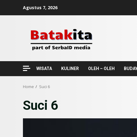
Skip
Agustus 7, 2026
to
content
WISATA
KULINER
OLEH – OLEH
BUDA
Home
Suci 6
Suci 6