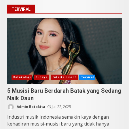
5 Kuliner Sumatera Utara yang
TERVIRAL
Unik
Juli 13, 2026
2
9 Makanan Batak yang Wajib
Diketahui! Budaya Batak yang
Jarang Dipahami Orang
Indonesia
3
Juni 25, 2026
Datu Batak: Misteri Tanah
Batakologi
Budaya
Entertainment
Terviral
Batak Terungkap!
5 Musisi Baru Berdarah Batak yang Sedang
Juni 11, 2026
4
Naik Daun
Admin Batakita
Juli 22, 2025
10 Kontroversial Orang Batak
Industri musik Indonesia semakin kaya dengan
Sering Jadi Perdebatan
kehadiran musisi-musisi baru yang tidak hanya
Mei 25, 2026