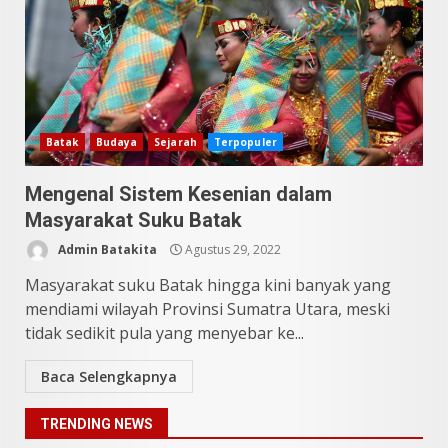
Sering Jadi Perdebatan
Mei 25, 2026
5
Pesona Sumatera Utara,
Tradisi Rondang Bittang yang
Mendunia
Batak
Budaya
Sejarah
Terpopuler
Mei 4, 2026
6
Mengenal Sistem Kesenian dalam
Masyarakat Suku Batak
SUCI Season 11: Finalis Stand
Admin Batakita
Agustus 29, 2022
Up Comedy KompasTV
April 23, 2026
Masyarakat suku Batak hingga kini banyak yang
7
mendiami wilayah Provinsi Sumatra Utara, meski
tidak sedikit pula yang menyebar ke...
9 Tempat Istimewa Sumatera
Utara Bukan Cuma Medan dan
Baca Selengkapnya
Danau Toba
Juli 31, 2026
1
TRENDING NEWS