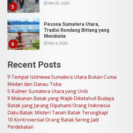
Mei 25, 2026
5
Pesona Sumatera Utara,
Tradisi Rondang Bittang yang
Mendunia
Mei 4, 2026
6
Recent Posts
SUCI Season 11: Finalis Stand
Up Comedy KompasTV
9 Tempat Istimewa Sumatera Utara Bukan Cuma
April 23, 2026
7
Medan dan Danau Toba
5 Kuliner Sumatera Utara yang Unik
9 Makanan Batak yang Wajib Diketahui! Budaya
9 Tempat Istimewa Sumatera
Utara Bukan Cuma Medan dan
Batak yang Jarang Dipahami Orang Indonesia
Danau Toba
Datu Batak: Misteri Tanah Batak Terungkap!
Juli 31, 2026
1
10 Kontroversial Orang Batak Sering Jadi
Perdebatan