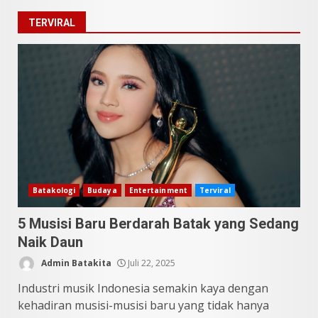
5 Kuliner Sumatera Utara yang
TERVIRAL
Unik
Juli 13, 2026
2
9 Makanan Batak yang Wajib
Diketahui! Budaya Batak yang
Jarang Dipahami Orang
Indonesia
3
Juni 25, 2026
Datu Batak: Misteri Tanah
Batakologi
Budaya
Entertainment
Terviral
Batak Terungkap!
5 Musisi Baru Berdarah Batak yang Sedang
Juni 11, 2026
4
Naik Daun
Admin Batakita
Juli 22, 2025
10 Kontroversial Orang Batak
Industri musik Indonesia semakin kaya dengan
Sering Jadi Perdebatan
kehadiran musisi-musisi baru yang tidak hanya
Mei 25, 2026