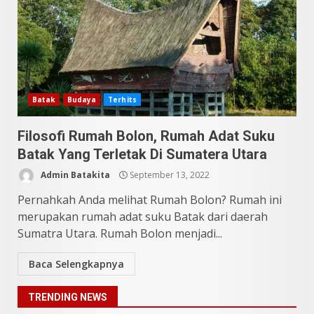
Sering Jadi Perdebatan
Mei 25, 2026
5
Pesona Sumatera Utara,
Tradisi Rondang Bittang yang
Mendunia
Batak
Budaya
Terhits
Mei 4, 2026
6
Filosofi Rumah Bolon, Rumah Adat Suku
Batak Yang Terletak Di Sumatera Utara
SUCI Season 11: Finalis Stand
Admin Batakita
September 13, 2022
Up Comedy KompasTV
April 23, 2026
Pernahkah Anda melihat Rumah Bolon? Rumah ini
7
merupakan rumah adat suku Batak dari daerah
Sumatra Utara. Rumah Bolon menjadi...
9 Tempat Istimewa Sumatera
Utara Bukan Cuma Medan dan
Baca Selengkapnya
Danau Toba
Juli 31, 2026
1
TRENDING NEWS