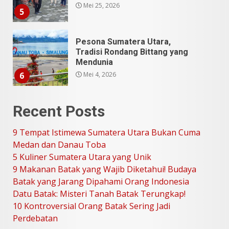
Mei 25, 2026
5
Pesona Sumatera Utara,
Tradisi Rondang Bittang yang
Mendunia
Mei 4, 2026
6
Recent Posts
SUCI Season 11: Finalis Stand
Up Comedy KompasTV
9 Tempat Istimewa Sumatera Utara Bukan Cuma
April 23, 2026
7
Medan dan Danau Toba
5 Kuliner Sumatera Utara yang Unik
9 Makanan Batak yang Wajib Diketahui! Budaya
9 Tempat Istimewa Sumatera
Utara Bukan Cuma Medan dan
Batak yang Jarang Dipahami Orang Indonesia
Danau Toba
Datu Batak: Misteri Tanah Batak Terungkap!
Juli 31, 2026
1
10 Kontroversial Orang Batak Sering Jadi
Perdebatan