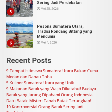
Tradisi Rondang Bittang yang
Mendunia
Mei 4, 2026
6
SUCI Season 11: Finalis Stand
Up Comedy KompasTV
April 23, 2026
7
9 Tempat Istimewa Sumatera
Recent Posts
Utara Bukan Cuma Medan dan
Danau Toba
9 Tempat Istimewa Sumatera Utara Bukan Cuma
Juli 31, 2026
1
Medan dan Danau Toba
5 Kuliner Sumatera Utara yang Unik
9 Makanan Batak yang Wajib Diketahui! Budaya
5 Kuliner Sumatera Utara yang
Batak yang Jarang Dipahami Orang Indonesia
Unik
Datu Batak: Misteri Tanah Batak Terungkap!
Juli 13, 2026
2
10 Kontroversial Orang Batak Sering Jadi