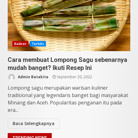
Pesona Sumatera Utara,
Tradisi Rondang Bittang yang
Mendunia
Mei 4, 2026
6
SUCI Season 11: Finalis Stand
Kuliner
Terhits
Up Comedy KompasTV
April 23, 2026
Cara membuat Lompong Sagu sebenarnya
7
mudah banget? Ikuti Resep Ini
Admin Batakita
September 20, 2022
9 Tempat Istimewa Sumatera
Utara Bukan Cuma Medan dan
Lompong sagu merupakan warisan kuliner
Danau Toba
tradisional yang legendaris banget bagi masyarakat
Juli 31, 2026
1
Minang dan Aceh. Popularitas penganan itu pada
era...
5 Kuliner Sumatera Utara yang
Baca Selengkapnya
Unik
Juli 13, 2026
2