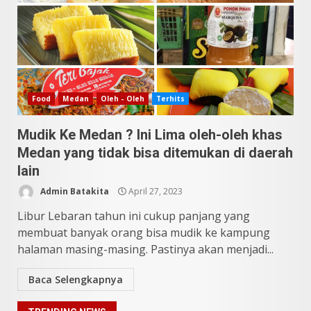
10 Kontroversial Orang Batak
Sering Jadi Perdebatan
Mei 25, 2026
5
Pesona Sumatera Utara,
Food
Medan
Oleh - Oleh
Terhits
Tradisi Rondang Bittang yang
Mendunia
Mudik Ke Medan ? Ini Lima oleh-oleh khas
Mei 4, 2026
6
Medan yang tidak bisa ditemukan di daerah
lain
SUCI Season 11: Finalis Stand
Admin Batakita
April 27, 2023
Up Comedy KompasTV
April 23, 2026
Libur Lebaran tahun ini cukup panjang yang
7
membuat banyak orang bisa mudik ke kampung
halaman masing-masing. Pastinya akan menjadi...
9 Tempat Istimewa Sumatera
Utara Bukan Cuma Medan dan
Baca Selengkapnya
Danau Toba
Juli 31, 2026
1