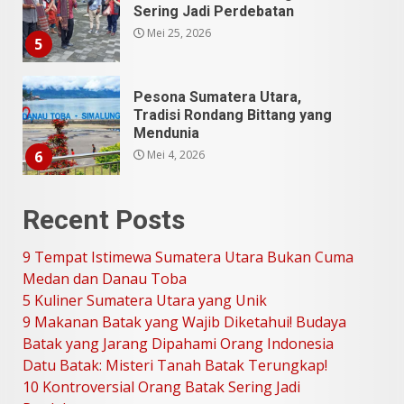
Sering Jadi Perdebatan
Mei 25, 2026
5
Pesona Sumatera Utara,
Tradisi Rondang Bittang yang
Mendunia
Mei 4, 2026
6
Recent Posts
SUCI Season 11: Finalis Stand
Up Comedy KompasTV
9 Tempat Istimewa Sumatera Utara Bukan Cuma
April 23, 2026
7
Medan dan Danau Toba
5 Kuliner Sumatera Utara yang Unik
9 Makanan Batak yang Wajib Diketahui! Budaya
9 Tempat Istimewa Sumatera
Utara Bukan Cuma Medan dan
Batak yang Jarang Dipahami Orang Indonesia
Danau Toba
Datu Batak: Misteri Tanah Batak Terungkap!
Juli 31, 2026
1
10 Kontroversial Orang Batak Sering Jadi