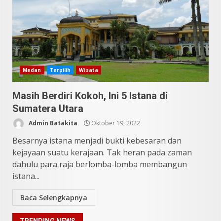
10 Kontroversial Orang Batak
Sering Jadi Perdebatan
Mei 25, 2026
5
Pesona Sumatera Utara,
Medan
Terpilih
Wisata
Tradisi Rondang Bittang yang
Mendunia
Mei 4, 2026
Masih Berdiri Kokoh, Ini 5 Istana di
6
Sumatera Utara
Admin Batakita
Oktober 19, 2022
SUCI Season 11: Finalis Stand
Up Comedy KompasTV
Besarnya istana menjadi bukti kebesaran dan
April 23, 2026
kejayaan suatu kerajaan. Tak heran pada zaman
7
dahulu para raja berlomba-lomba membangun
istana...
9 Tempat Istimewa Sumatera
Utara Bukan Cuma Medan dan
Baca Selengkapnya
Danau Toba
Juli 31, 2026
1