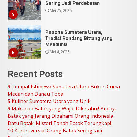
Sering Jadi Perdebatan
Mei 25, 2026
5
Pesona Sumatera Utara,
Tradisi Rondang Bittang yang
Mendunia
Mei 4, 2026
6
Recent Posts
SUCI Season 11: Finalis Stand
Up Comedy KompasTV
9 Tempat Istimewa Sumatera Utara Bukan Cuma
April 23, 2026
7
Medan dan Danau Toba
5 Kuliner Sumatera Utara yang Unik
9 Makanan Batak yang Wajib Diketahui! Budaya
9 Tempat Istimewa Sumatera
Utara Bukan Cuma Medan dan
Batak yang Jarang Dipahami Orang Indonesia
Danau Toba
Datu Batak: Misteri Tanah Batak Terungkap!
Juli 31, 2026
1
10 Kontroversial Orang Batak Sering Jadi