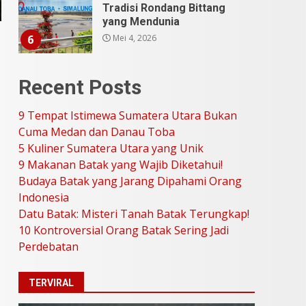
Tradisi Rondang Bittang
yang Mendunia
Mei 4, 2026
6
SUCI Season 11: Finalis
Recent Posts
Stand Up Comedy
KompasTV
9 Tempat Istimewa Sumatera Utara Bukan
April 23, 2026
7
Cuma Medan dan Danau Toba
5 Kuliner Sumatera Utara yang Unik
9 Tempat Istimewa
9 Makanan Batak yang Wajib Diketahui!
Sumatera Utara Bukan
Budaya Batak yang Jarang Dipahami Orang
Cuma Medan dan Danau
Indonesia
Toba
1
Datu Batak: Misteri Tanah Batak Terungkap!
Juli 31, 2026
10 Kontroversial Orang Batak Sering Jadi
Perdebatan
5 Kuliner Sumatera Utara
yang Unik
TERVIRAL
Juli 13, 2026
2