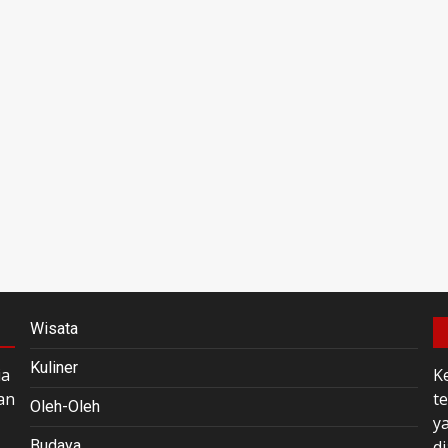
Wisata
Kuliner
ia
K
an
t
Oleh-Oleh
y
Budaya
di