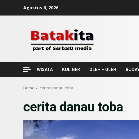
Skip
Agustus 6, 2026
to
content
WISATA
KULINER
OLEH – OLEH
BUDA
Home
cerita danau toba
cerita danau toba