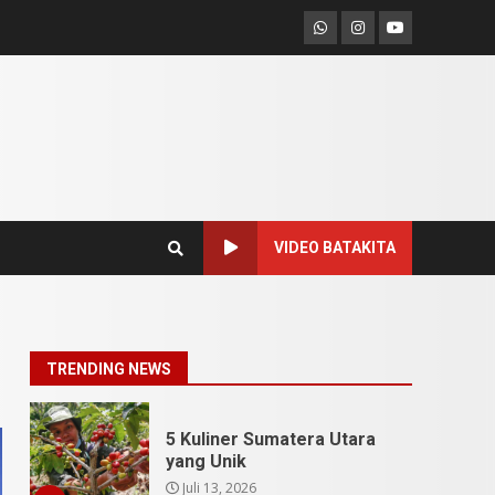
Pesona Sumatera Utara,
Whatsapp
Instagram
Youtube
Tradisi Rondang Bittang
yang Mendunia
Mei 4, 2026
6
SUCI Season 11: Finalis
Stand Up Comedy
KompasTV
April 23, 2026
7
VIDEO BATAKITA
9 Tempat Istimewa
Sumatera Utara Bukan
Cuma Medan dan Danau
Toba
1
TRENDING NEWS
Juli 31, 2026
5 Kuliner Sumatera Utara
yang Unik
Juli 13, 2026