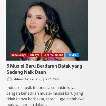
9 Makanan Batak yang
Wajib Diketahui! Budaya
Batak yang Jarang
Dipahami Orang Indonesia
3
Juni 25, 2026
Datu Batak: Misteri Tanah
Batak Terungkap!
Juni 11, 2026
4
Batakologi
Budaya
Entertainment
Terviral
5 Musisi Baru Berdarah Batak yang
10 Kontroversial Orang
Sedang Naik Daun
Batak Sering Jadi
Perdebatan
Admin Batakita
Juli 22, 2025
Mei 25, 2026
5
Industri musik Indonesia semakin kaya
dengan kehadiran musisi-musisi baru yang
tidak hanya berbakat, tetapi juga membawa
budaya mereka dalam...