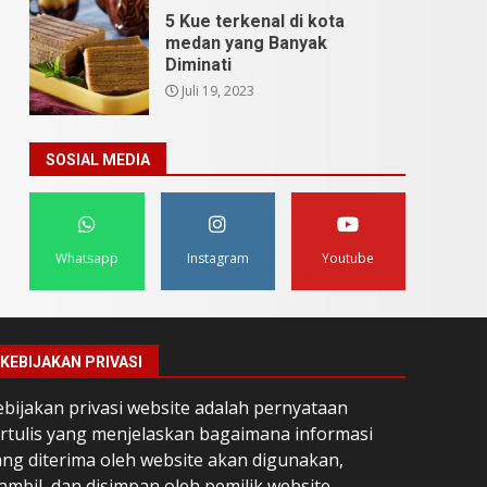
5 Kue terkenal di kota
medan yang Banyak
Diminati
Juli 19, 2023
SOSIAL MEDIA
Whatsapp
Instagram
Youtube
KEBIJAKAN PRIVASI
ebijakan privasi website adalah pernyataan
ertulis yang menjelaskan bagaimana informasi
ang diterima oleh website akan digunakan,
ambil, dan disimpan oleh pemilik website.