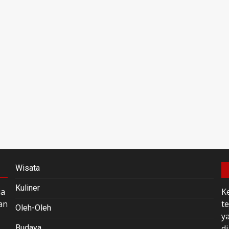
Wisata
Kuliner
ia
K
an
t
Oleh-Oleh
y
Budaya
di