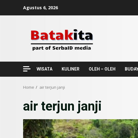
Skip
Agustus 6, 2026
to
content
WISATA
KULINER
OLEH – OLEH
BUDA
Home
air terjun janji
air terjun janji