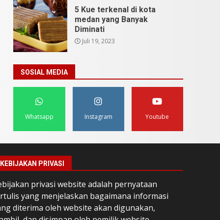
5 Kue terkenal di kota
medan yang Banyak
Diminati
Juli 19, 2023
SOSIAL MEDIA
Whatsapp
Instagram
Youtube
KEBIJAKAN PRIVASI
ebijakan privasi website adalah pernyataan
ertulis yang menjelaskan bagaimana informasi
ang diterima oleh website akan digunakan,
ambil, dan disimpan oleh pemilik website.