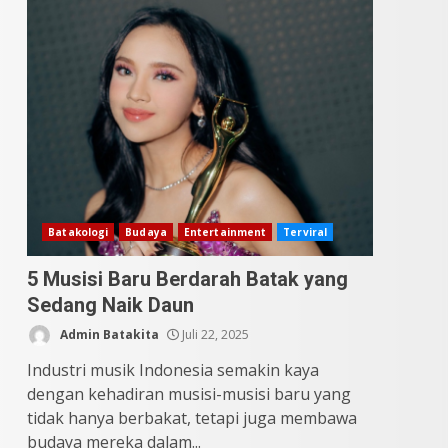
9 Makanan Batak yang
Wajib Diketahui! Budaya
Batak yang Jarang
Dipahami Orang Indonesia
3
Juni 25, 2026
Datu Batak: Misteri Tanah
Batak Terungkap!
Juni 11, 2026
4
Batakologi
Budaya
Entertainment
Terviral
5 Musisi Baru Berdarah Batak yang
10 Kontroversial Orang
Sedang Naik Daun
Batak Sering Jadi
Perdebatan
Admin Batakita
Juli 22, 2025
Mei 25, 2026
5
Industri musik Indonesia semakin kaya
dengan kehadiran musisi-musisi baru yang
tidak hanya berbakat, tetapi juga membawa
budaya mereka dalam...