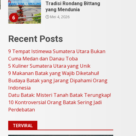
Tradisi Rondang Bittang
yang Mendunia
Mei 4, 2026
6
SUCI Season 11: Finalis
Recent Posts
Stand Up Comedy
KompasTV
9 Tempat Istimewa Sumatera Utara Bukan
April 23, 2026
7
Cuma Medan dan Danau Toba
5 Kuliner Sumatera Utara yang Unik
9 Tempat Istimewa
9 Makanan Batak yang Wajib Diketahui!
Sumatera Utara Bukan
Budaya Batak yang Jarang Dipahami Orang
Cuma Medan dan Danau
Indonesia
Toba
1
Datu Batak: Misteri Tanah Batak Terungkap!
Juli 31, 2026
10 Kontroversial Orang Batak Sering Jadi
Perdebatan
5 Kuliner Sumatera Utara
yang Unik
TERVIRAL
Juli 13, 2026
2