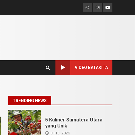
Pesona Sumatera Utara,
Whatsapp
Instagram
Youtube
Tradisi Rondang Bittang
yang Mendunia
Mei 4, 2026
6
SUCI Season 11: Finalis
Stand Up Comedy
KompasTV
April 23, 2026
7
VIDEO BATAKITA
9 Tempat Istimewa
Sumatera Utara Bukan
Cuma Medan dan Danau
Toba
1
TRENDING NEWS
Juli 31, 2026
5 Kuliner Sumatera Utara
yang Unik
Juli 13, 2026