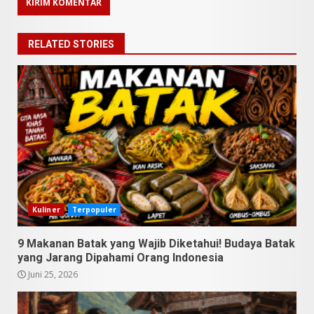
RELATED STORIES
9 Makanan Batak yang Wajib
Diketahui! Budaya Batak yang
Jarang Dipahami Orang
Indonesia
3
Juni 25, 2026
Datu Batak: Misteri Tanah
Batak Terungkap!
Kuliner
Terpopuler
Juni 11, 2026
4
9 Makanan Batak yang Wajib Diketahui! Budaya Batak
yang Jarang Dipahami Orang Indonesia
10 Kontroversial Orang Batak
Juni 25, 2026
Sering Jadi Perdebatan
Mei 25, 2026
5