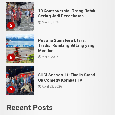
Pesona Sumatera Utara,
Tradisi Rondang Bittang yang
Mendunia
Mei 4, 2026
6
SUCI Season 11: Finalis Stand
Up Comedy KompasTV
April 23, 2026
7
9 Tempat Istimewa Sumatera
Utara Bukan Cuma Medan dan
Danau Toba
Juli 31, 2026
1
Recent Posts
5 Kuliner Sumatera Utara yang
Unik