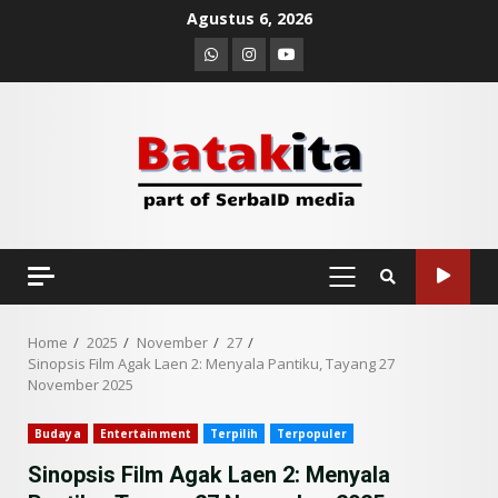
Skip
Agustus 6, 2026
to
Whatsapp
Instagram
Youtube
content
PRIMARY
MENU
Home
2025
November
27
Sinopsis Film Agak Laen 2: Menyala Pantiku, Tayang 27
November 2025
Budaya
Entertainment
Terpilih
Terpopuler
Sinopsis Film Agak Laen 2: Menyala