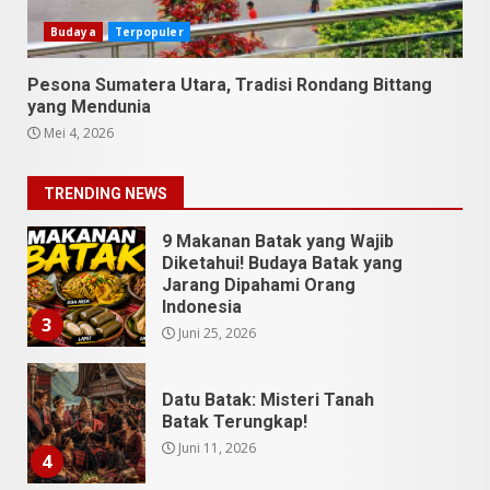
Unik
Budaya
Terpopuler
Juli 13, 2026
2
Pesona Sumatera Utara, Tradisi Rondang Bittang
9 Makanan Batak yang Wajib
yang Mendunia
Diketahui! Budaya Batak yang
Mei 4, 2026
Jarang Dipahami Orang
Indonesia
3
TRENDING NEWS
Juni 25, 2026
Datu Batak: Misteri Tanah
Batak Terungkap!
Juni 11, 2026
4
10 Kontroversial Orang Batak
Sering Jadi Perdebatan
Mei 25, 2026
5