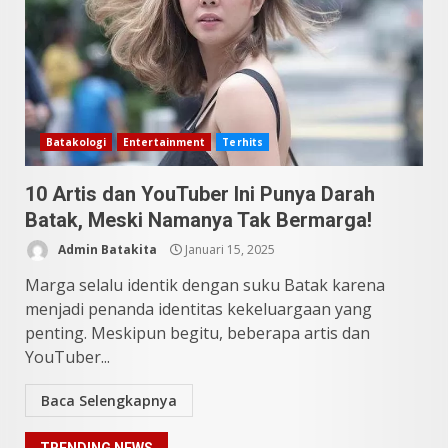
10 Kontroversial Orang Batak
Sering Jadi Perdebatan
Mei 25, 2026
5
Pesona Sumatera Utara,
Batakologi
Entertainment
Terhits
Tradisi Rondang Bittang yang
Mendunia
Mei 4, 2026
10 Artis dan YouTuber Ini Punya Darah
6
Batak, Meski Namanya Tak Bermarga!
Admin Batakita
Januari 15, 2025
SUCI Season 11: Finalis Stand
Up Comedy KompasTV
Marga selalu identik dengan suku Batak karena
April 23, 2026
menjadi penanda identitas kekeluargaan yang
7
penting. Meskipun begitu, beberapa artis dan
YouTuber...
9 Tempat Istimewa Sumatera
Utara Bukan Cuma Medan dan
Baca Selengkapnya
Danau Toba
Juli 31, 2026
1