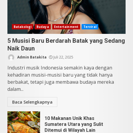
Juni 11, 2026
4
10 Kontroversial Orang Batak
Batakologi
Budaya
Entertainment
Terviral
Sering Jadi Perdebatan
5 Musisi Baru Berdarah Batak yang Sedang
Mei 25, 2026
5
Naik Daun
Admin Batakita
Juli 22, 2025
Industri musik Indonesia semakin kaya dengan
kehadiran musisi-musisi baru yang tidak hanya
berbakat, tetapi juga membawa budaya mereka
dalam...
Baca Selengkapnya
10 Makanan Unik Khas
Sumatera Utara yang Sulit
Ditemui di Wilayah Lain