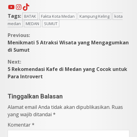
YouTube
Instagram
TikTok
Tags:
BATAK
Fakta Kota Medan
Kampung Keling
kota
medan
MEDAN
SUMUT
Continue
Previous:
Menikmati 5 Atraksi Wisata yang Mengagumkan
Reading
di Sumut
Next:
5 Rekomendasi Kafe di Medan yang Cocok untuk
Para Introvert
Tinggalkan Balasan
Alamat email Anda tidak akan dipublikasikan.
Ruas
yang wajib ditandai
*
Komentar
*