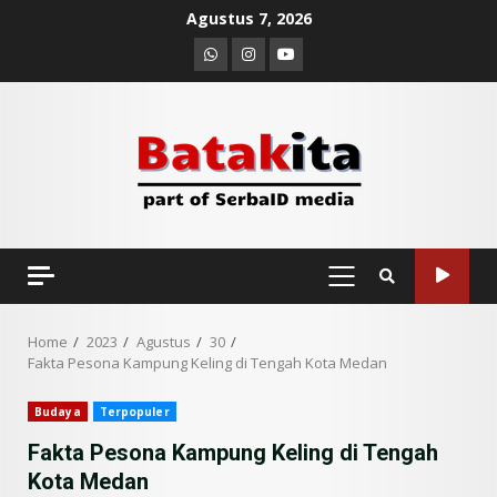
Skip
Agustus 7, 2026
to
Whatsapp
Instagram
Youtube
content
PRIMARY
MENU
Home
2023
Agustus
30
Fakta Pesona Kampung Keling di Tengah Kota Medan
Budaya
Terpopuler
Fakta Pesona Kampung Keling di Tengah
Kota Medan