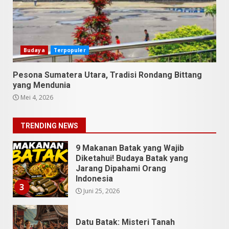
9 Tempat Istimewa Sumatera
Utara Bukan Cuma Medan dan
Danau Toba
Budaya
Terpopuler
Juli 31, 2026
1
Pesona Sumatera Utara, Tradisi Rondang Bittang
yang Mendunia
5 Kuliner Sumatera Utara yang
Mei 4, 2026
Unik
Juli 13, 2026
2
TRENDING NEWS
9 Makanan Batak yang Wajib
Diketahui! Budaya Batak yang
Jarang Dipahami Orang
Indonesia
3
Juni 25, 2026
Datu Batak: Misteri Tanah