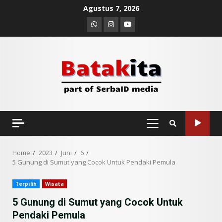
Skip
Agustus 7, 2026
to
Whatsapp
Instagram
Youtube
content
PRIMARY
MENU
Home
2023
Juni
6
5 Gunung di Sumut yang Cocok Untuk Pendaki Pemula
Terpilih
Wisata
5 Gunung di Sumut yang Cocok Untuk
Pendaki Pemula