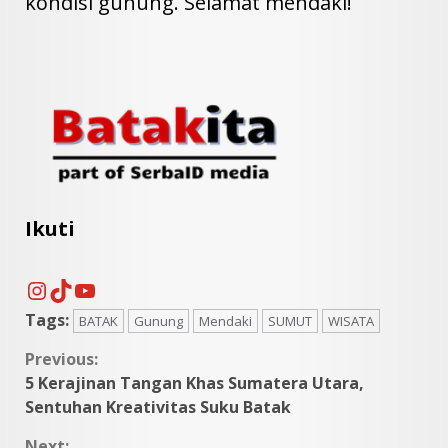
kondisi gunung. Selamat mendaki!
Ikuti
Instagram
TikTok
YouTube
Tags:
BATAK
Gunung
Mendaki
SUMUT
WISATA
Continue
Previous:
5 Kerajinan Tangan Khas Sumatera Utara,
Reading
Sentuhan Kreativitas Suku Batak
Next: