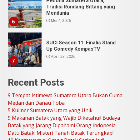
Pesona Sumatera Utara,
Tradisi Rondang Bittang yang
Mendunia
Mei 4, 2026
6
SUCI Season 11: Finalis Stand
Up Comedy KompasTV
April 23, 2026
7
9 Tempat Istimewa Sumatera
Recent Posts
Utara Bukan Cuma Medan dan
Danau Toba
9 Tempat Istimewa Sumatera Utara Bukan Cuma
Juli 31, 2026
1
Medan dan Danau Toba
5 Kuliner Sumatera Utara yang Unik
9 Makanan Batak yang Wajib Diketahui! Budaya
5 Kuliner Sumatera Utara yang
Batak yang Jarang Dipahami Orang Indonesia
Unik
Datu Batak: Misteri Tanah Batak Terungkap!
Juli 13, 2026
2