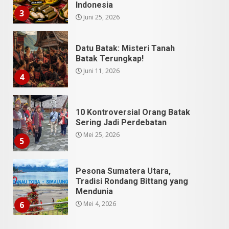
Juni 11, 2026
4
10 Kontroversial Orang Batak
Sering Jadi Perdebatan
Mei 25, 2026
5
Pesona Sumatera Utara,
Tradisi Rondang Bittang yang
Mendunia
Mei 4, 2026
6
SUCI Season 11: Finalis Stand
Up Comedy KompasTV
April 23, 2026
7