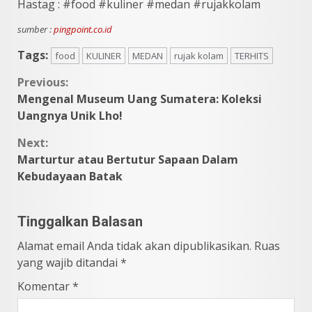
Hastag : #food #kuliner #medan #rujakkolam
sumber :
pingpoint.co.id
Tags:
food
KULINER
MEDAN
rujak kolam
TERHITS
Continue
Previous:
Mengenal Museum Uang Sumatera: Koleksi
Reading
Uangnya Unik Lho!
Next:
Marturtur atau Bertutur Sapaan Dalam
Kebudayaan Batak
Tinggalkan Balasan
Alamat email Anda tidak akan dipublikasikan.
Ruas
yang wajib ditandai
*
Komentar
*