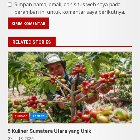
Simpan nama, email, dan situs web saya pada
peramban ini untuk komentar saya berikutnya.
RELATED STORIES
9 Makanan Batak yang Wajib
Diketahui! Budaya Batak yang
Jarang Dipahami Orang
Indonesia
3
Kuliner
Terhits
Juni 25, 2026
5 Kuliner Sumatera Utara yang Unik
Datu Batak: Misteri Tanah
Juli 13, 2026