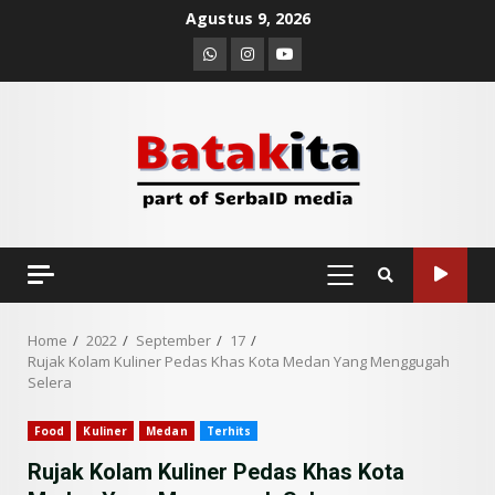
Skip
Agustus 9, 2026
to
Whatsapp
Instagram
Youtube
content
PRIMARY
MENU
Home
2022
September
17
Rujak Kolam Kuliner Pedas Khas Kota Medan Yang Menggugah
Selera
Food
Kuliner
Medan
Terhits
Rujak Kolam Kuliner Pedas Khas Kota