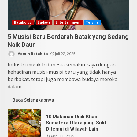
4
10 Kontroversial Orang Batak
Batakologi
Budaya
Entertainment
Terviral
Sering Jadi Perdebatan
5 Musisi Baru Berdarah Batak yang Sedang
Mei 25, 2026
5
Naik Daun
Admin Batakita
Juli 22, 2025
Industri musik Indonesia semakin kaya dengan
kehadiran musisi-musisi baru yang tidak hanya
berbakat, tetapi juga membawa budaya mereka
dalam...
Baca Selengkapnya
10 Makanan Unik Khas
Sumatera Utara yang Sulit
Ditemui di Wilayah Lain
April 11, 2025