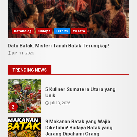
9 Tempat Istimewa Sumatera
Utara Bukan Cuma Medan dan
Danau Toba
Juli 31, 2026
1
Batakologi
Budaya
Terhits
Wisata
Datu Batak: Misteri Tanah Batak Terungkap!
5 Kuliner Sumatera Utara yang
Juni 11, 2026
Unik
Juli 13, 2026
2
TRENDING NEWS
9 Makanan Batak yang Wajib
Diketahui! Budaya Batak yang
Jarang Dipahami Orang
Indonesia
3
Juni 25, 2026
Datu Batak: Misteri Tanah
Batak Terungkap!