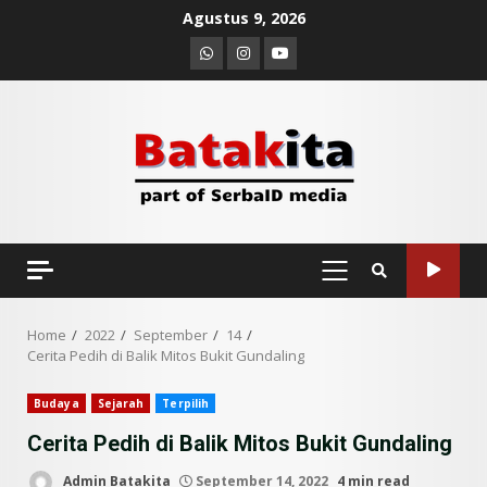
Skip
Agustus 9, 2026
to
Whatsapp
Instagram
Youtube
content
PRIMARY
MENU
Home
2022
September
14
Cerita Pedih di Balik Mitos Bukit Gundaling
Budaya
Sejarah
Terpilih
Cerita Pedih di Balik Mitos Bukit Gundaling
Admin Batakita
September 14, 2022
4 min read