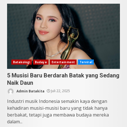
Indonesia
3
Juni 25, 2026
Datu Batak: Misteri Tanah
Batak Terungkap!
Juni 11, 2026
4
10 Kontroversial Orang Batak
Batakologi
Budaya
Entertainment
Terviral
Sering Jadi Perdebatan
5 Musisi Baru Berdarah Batak yang Sedang
Mei 25, 2026
5
Naik Daun
Admin Batakita
Juli 22, 2025
Industri musik Indonesia semakin kaya dengan
kehadiran musisi-musisi baru yang tidak hanya
berbakat, tetapi juga membawa budaya mereka
dalam...