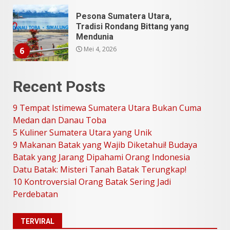
SUCI Season 11: Finalis Stand
Up Comedy KompasTV
April 23, 2026
7
9 Tempat Istimewa Sumatera
Recent Posts
Utara Bukan Cuma Medan dan
Danau Toba
9 Tempat Istimewa Sumatera Utara Bukan Cuma
Juli 31, 2026
1
Medan dan Danau Toba
5 Kuliner Sumatera Utara yang Unik
9 Makanan Batak yang Wajib Diketahui! Budaya
5 Kuliner Sumatera Utara yang
Batak yang Jarang Dipahami Orang Indonesia
Unik
Datu Batak: Misteri Tanah Batak Terungkap!
Juli 13, 2026
2
10 Kontroversial Orang Batak Sering Jadi
Perdebatan
9 Makanan Batak yang Wajib
Diketahui! Budaya Batak yang
TERVIRAL
Jarang Dipahami Orang