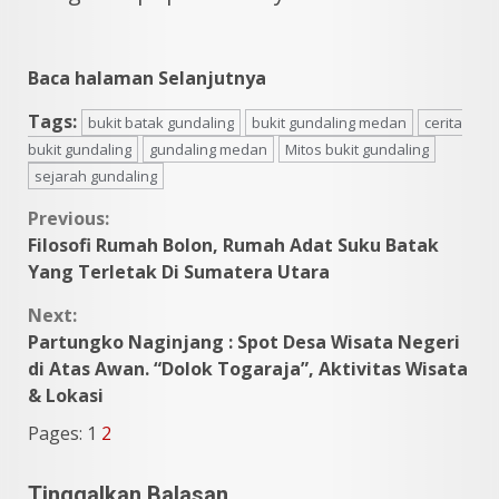
Baca halaman Selanjutnya
Tags:
bukit batak gundaling
bukit gundaling medan
cerita
bukit gundaling
gundaling medan
Mitos bukit gundaling
sejarah gundaling
Continue
Previous:
Filosofi Rumah Bolon, Rumah Adat Suku Batak
Reading
Yang Terletak Di Sumatera Utara
Next:
Partungko Naginjang : Spot Desa Wisata Negeri
di Atas Awan. “Dolok Togaraja”, Aktivitas Wisata
& Lokasi
Pages:
1
2
Tinggalkan Balasan