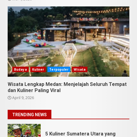
SUCI Season 11: Finalis Stand
Up Comedy KompasTV
April 23, 2026
7
9 Tempat Istimewa Sumatera
Utara Bukan Cuma Medan dan
Danau Toba
Budaya
Kuliner
Terpopuler
Wisata
Juli 31, 2026
1
Wisata Lengkap Medan: Menjelajah Seluruh Tempat
dan Kuliner Paling Viral
5 Kuliner Sumatera Utara yang
April 9, 2026
Unik
Juli 13, 2026
2
TRENDING NEWS
9 Makanan Batak yang Wajib
Diketahui! Budaya Batak yang