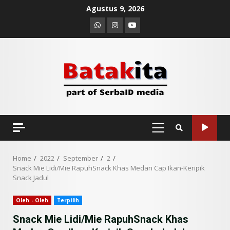
Skip
Agustus 9, 2026
to
Whatsapp
Instagram
Youtube
content
PRIMARY
MENU
Home
2022
September
2
Snack Mie Lidi/Mie RapuhSnack Khas Medan Cap Ikan-Keripik
Snack Jadul
Oleh - Oleh
Terpilih
Snack Mie Lidi/Mie RapuhSnack Khas