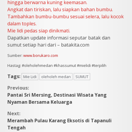
hingga berwarna kuning keemasan.
Angkat dan tiriskan, lalu siapkan bahan bumbu.
Tambahkan bumbu-bumbu sesuai selera, lalu kocok
dalam toples.
Mie lidi pedas siap dinikmati.
Dapatkan update informasi seputar batak dan
sumut setiap hari dari – batakita.com
Sumber:
www.borukaro.com
Hastag: #oleholehmedan #khassumut #mielidi #terpilih
Tags:
Mie Lidi
oleholeh medan
SUMUT
Continue
Previous:
Pantai Sri Mersing, Destinasi Wisata Yang
Reading
Nyaman Bersama Keluarga
Next:
Merambah Pulau Karang Eksotis di Tapanuli
Tengah