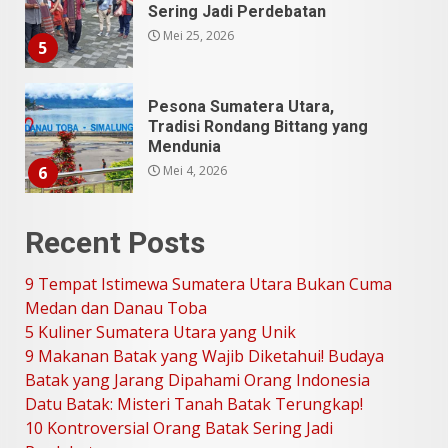
Tradisi Rondang Bittang yang
Mendunia
Mei 4, 2026
6
SUCI Season 11: Finalis Stand
Up Comedy KompasTV
April 23, 2026
7
9 Tempat Istimewa Sumatera
Recent Posts
Utara Bukan Cuma Medan dan
Danau Toba
9 Tempat Istimewa Sumatera Utara Bukan Cuma
Juli 31, 2026
1
Medan dan Danau Toba
5 Kuliner Sumatera Utara yang Unik
9 Makanan Batak yang Wajib Diketahui! Budaya
5 Kuliner Sumatera Utara yang
Batak yang Jarang Dipahami Orang Indonesia
Unik
Datu Batak: Misteri Tanah Batak Terungkap!
Juli 13, 2026
2
10 Kontroversial Orang Batak Sering Jadi