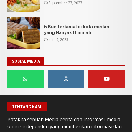
September 23, 2023
5 Kue terkenal di kota medan
yang Banyak Diminati
Juli 19, 2023
SOSIAL MEDIA
TENTANG KAMI
Batakita sebuah Media berita dan informasi, media
online independen yang memberikan informasi dan