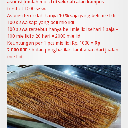
asumsi Jumlah murid di sekolah atau kampus
tersbut 1000 siswa
Asumsi terendah hanya 10 % saja yang beli mie lidi =
100 siswa saja yang beli mie lidi
100 siswa tersebut hanya beli mie lidi sehari 1 saja =
100 mie lidi x 20 hari = 2000 mie lidi
Keuntungan per 1 pcs mie lidi Rp. 1000 =
Rp.
2.000.000
/ bulan penghasilan tambahan dari jualan
mie Lidi