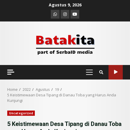
Skip
Agustus 9, 2026
to
Whatsapp
Instagram
Youtube
content
PRIMARY
MENU
Home
2022
Agustus
19
5 Keistimewaan Desa Tipang di Danau Toba yang Harus Anda
Kunjungi
Uncategorized
5 Keistimewaan Desa Tipang di Danau Toba