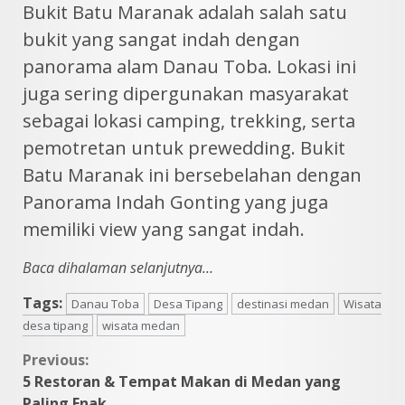
Bukit Batu Maranak adalah salah satu
bukit yang sangat indah dengan
panorama alam Danau Toba. Lokasi ini
juga sering dipergunakan masyarakat
sebagai lokasi camping, trekking, serta
pemotretan untuk prewedding. Bukit
Batu Maranak ini bersebelahan dengan
Panorama Indah Gonting yang juga
memiliki view yang sangat indah.
Baca dihalaman selanjutnya…
Tags:
Danau Toba
Desa Tipang
destinasi medan
Wisata
desa tipang
wisata medan
Continue
Previous:
5 Restoran & Tempat Makan di Medan yang
Reading
Paling Enak