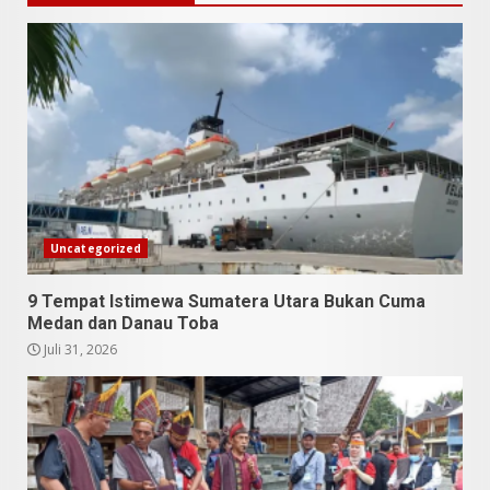
9 Makanan Batak yang Wajib
Diketahui! Budaya Batak yang
Jarang Dipahami Orang
Indonesia
Uncategorized
3
Juni 25, 2026
9 Tempat Istimewa Sumatera Utara Bukan Cuma
Medan dan Danau Toba
Datu Batak: Misteri Tanah
Juli 31, 2026
Batak Terungkap!
Juni 11, 2026
4
10 Kontroversial Orang Batak