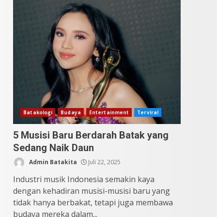
Datu Batak: Misteri Tanah
Batak Terungkap!
Juni 11, 2026
4
10 Kontroversial Orang
Batak Sering Jadi
Perdebatan
Mei 25, 2026
5
Batakologi
Budaya
Entertainment
Terviral
5 Musisi Baru Berdarah Batak yang
Sedang Naik Daun
Admin Batakita
Juli 22, 2025
Industri musik Indonesia semakin kaya
dengan kehadiran musisi-musisi baru yang
tidak hanya berbakat, tetapi juga membawa
budaya mereka dalam...