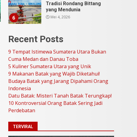
Stand Up Comedy
KompasTV
April 23, 2026
7
9 Tempat Istimewa
Recent Posts
Sumatera Utara Bukan
Cuma Medan dan Danau
Toba
9 Tempat Istimewa Sumatera Utara Bukan
1
Juli 31, 2026
Cuma Medan dan Danau Toba
5 Kuliner Sumatera Utara yang Unik
9 Makanan Batak yang Wajib Diketahui!
5 Kuliner Sumatera Utara
Budaya Batak yang Jarang Dipahami Orang
yang Unik
Indonesia
Juli 13, 2026
2
Datu Batak: Misteri Tanah Batak Terungkap!
10 Kontroversial Orang Batak Sering Jadi
9 Makanan Batak yang
Perdebatan
Wajib Diketahui! Budaya
Batak yang Jarang
TERVIRAL
Dipahami Orang Indonesia
3
Juni 25, 2026