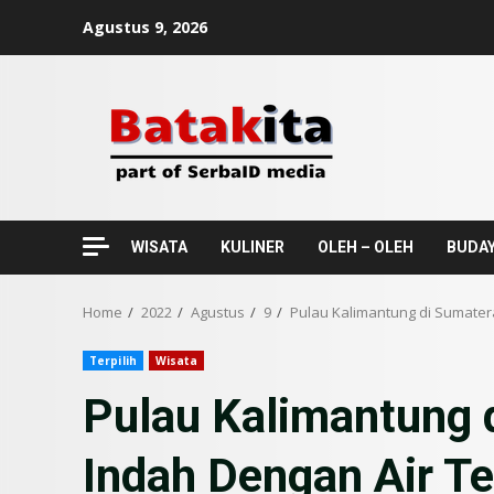
Skip
Agustus 9, 2026
to
content
WISATA
KULINER
OLEH – OLEH
BUDA
Home
2022
Agustus
9
Pulau Kalimantung di Sumatera
Terpilih
Wisata
Pulau Kalimantung d
Indah Dengan Air T