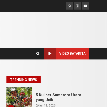
SUCI Season 11: Finalis
Whatsapp
Instagram
Youtube
Stand Up Comedy
KompasTV
April 23, 2026
7
9 Tempat Istimewa
Sumatera Utara Bukan
Cuma Medan dan Danau
Toba
1
Juli 31, 2026
VIDEO BATAKITA
5 Kuliner Sumatera Utara
yang Unik
Juli 13, 2026
2
TRENDING NEWS
u
9 Makanan Batak yang
Wajib Diketahui! Budaya
Batak yang Jarang
Dipahami Orang Indonesia