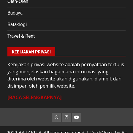
Oleh-Oleh
Budaya
Bataklogi
Travel & Rent
KEBIJAKAN PRIVASI
Kebijakan privasi website adalah pernyataan tertulis
yang menjelaskan bagaimana informasi yang
diterima oleh website akan digunakan, diambil, dan
disimpan oleh pemilik website.
[BACA SELENGKAPNYA]
Whatsapp
Instagram
Youtube
2022 BATAKITA. All rights reserved.
|
DarkNews
by AF