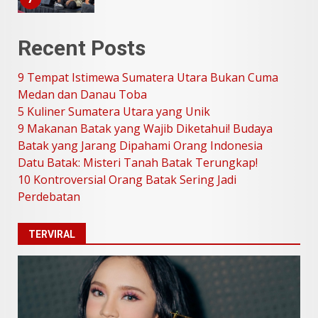
9 Tempat Istimewa Sumatera
Recent Posts
Utara Bukan Cuma Medan dan
Danau Toba
9 Tempat Istimewa Sumatera Utara Bukan Cuma
Juli 31, 2026
1
Medan dan Danau Toba
5 Kuliner Sumatera Utara yang Unik
9 Makanan Batak yang Wajib Diketahui! Budaya
5 Kuliner Sumatera Utara yang
Batak yang Jarang Dipahami Orang Indonesia
Unik
Datu Batak: Misteri Tanah Batak Terungkap!
Juli 13, 2026
2
10 Kontroversial Orang Batak Sering Jadi
Perdebatan
9 Makanan Batak yang Wajib
Diketahui! Budaya Batak yang
TERVIRAL
Jarang Dipahami Orang
Indonesia
3
Juni 25, 2026
Datu Batak: Misteri Tanah