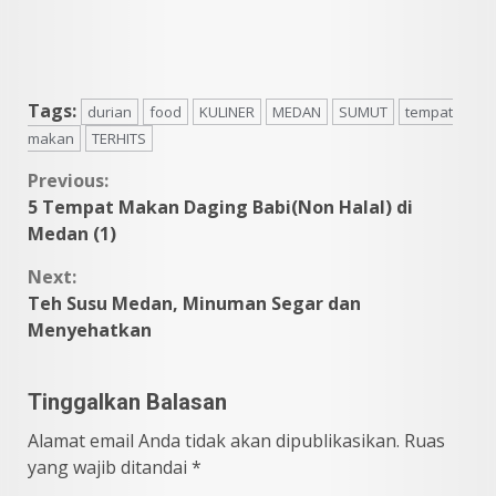
Tags:
durian
food
KULINER
MEDAN
SUMUT
tempat
makan
TERHITS
Continue
Previous:
5 Tempat Makan Daging Babi(Non Halal) di
Reading
Medan (1)
Next:
Teh Susu Medan, Minuman Segar dan
Menyehatkan
Tinggalkan Balasan
Alamat email Anda tidak akan dipublikasikan.
Ruas
yang wajib ditandai
*