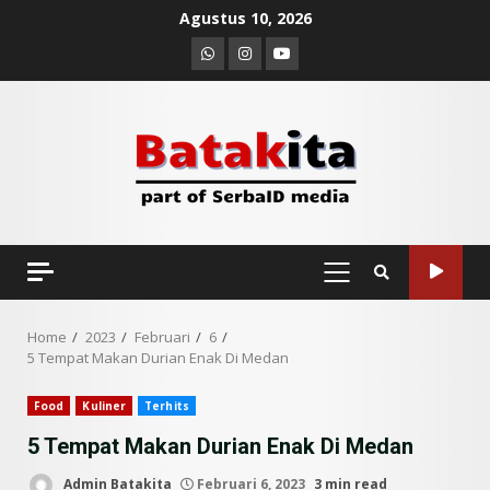
Skip
Agustus 10, 2026
to
Whatsapp
Instagram
Youtube
content
PRIMARY
MENU
Home
2023
Februari
6
5 Tempat Makan Durian Enak Di Medan
Food
Kuliner
Terhits
5 Tempat Makan Durian Enak Di Medan
Admin Batakita
Februari 6, 2023
3 min read