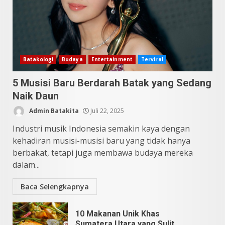
Batak Terungkap!
Juni 11, 2026
4
10 Kontroversial Orang Batak
Batakologi
Budaya
Entertainment
Terviral
Sering Jadi Perdebatan
5 Musisi Baru Berdarah Batak yang Sedang
Mei 25, 2026
5
Naik Daun
Admin Batakita
Juli 22, 2025
Industri musik Indonesia semakin kaya dengan
kehadiran musisi-musisi baru yang tidak hanya
berbakat, tetapi juga membawa budaya mereka
dalam...
Baca Selengkapnya
10 Makanan Unik Khas
Sumatera Utara yang Sulit