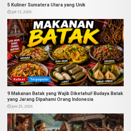
5 Kuliner Sumatera Utara yang Unik
Datu Batak: Misteri Tanah
Juli 13, 2026
Batak Terungkap!
Juni 11, 2026
4
10 Kontroversial Orang Batak
Sering Jadi Perdebatan
Mei 25, 2026
5
Kuliner
Terpopuler
Pesona Sumatera Utara,
Tradisi Rondang Bittang yang
Mendunia
9 Makanan Batak yang Wajib Diketahui! Budaya Batak
yang Jarang Dipahami Orang Indonesia
Mei 4, 2026
6
Juni 25, 2026
SUCI Season 11: Finalis Stand
Up Comedy KompasTV