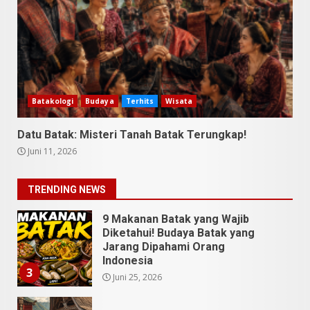
April 23, 2026
7
9 Tempat Istimewa Sumatera
Utara Bukan Cuma Medan dan
Danau Toba
Juli 31, 2026
1
Batakologi
Budaya
Terhits
Wisata
Datu Batak: Misteri Tanah Batak Terungkap!
5 Kuliner Sumatera Utara yang
Juni 11, 2026
Unik
Juli 13, 2026
2
TRENDING NEWS
9 Makanan Batak yang Wajib
Diketahui! Budaya Batak yang
Jarang Dipahami Orang
Indonesia
3
Juni 25, 2026