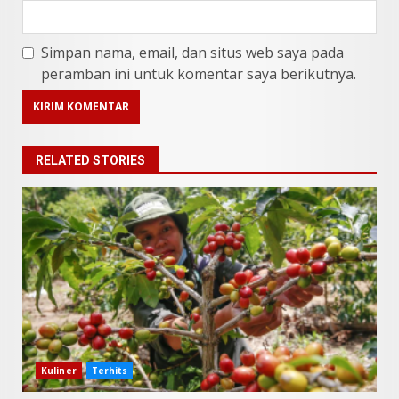
Simpan nama, email, dan situs web saya pada
peramban ini untuk komentar saya berikutnya.
RELATED STORIES
9 Makanan Batak yang Wajib
Diketahui! Budaya Batak yang
Jarang Dipahami Orang
Indonesia
3
Kuliner
Terhits
Juni 25, 2026