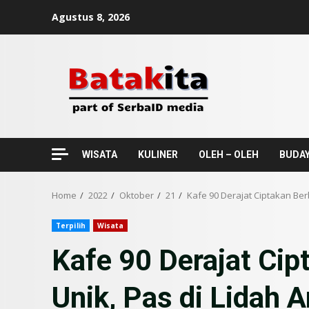
Skip
Agustus 8, 2026
to
content
WISATA
KULINER
OLEH – OLEH
BUDA
Home
2022
Oktober
21
Kafe 90 Derajat Ciptakan Be
Terpilih
Wisata
Kafe 90 Derajat Ci
Unik, Pas di Lidah