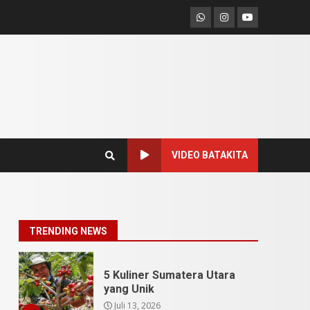
SUCI Season 11: Finalis
Whatsapp
Instagram
Youtube
Stand Up Comedy
KompasTV
April 23, 2026
7
9 Tempat Istimewa
Sumatera Utara Bukan
Cuma Medan dan Danau
Toba
1
Juli 31, 2026
VIDEO BATAKITA
5 Kuliner Sumatera Utara
yang Unik
Juli 13, 2026
2
TRENDING NEWS
9 Makanan Batak yang
Wajib Diketahui! Budaya
Batak yang Jarang
Dipahami Orang Indonesia