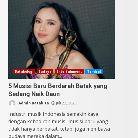
Datu Batak: Misteri Tanah
Batak Terungkap!
Juni 11, 2026
4
10 Kontroversial Orang
Batak Sering Jadi
Perdebatan
Mei 25, 2026
5
Batakologi
Budaya
Entertainment
Terviral
5 Musisi Baru Berdarah Batak yang
Sedang Naik Daun
Admin Batakita
Juli 22, 2025
Industri musik Indonesia semakin kaya
dengan kehadiran musisi-musisi baru yang
tidak hanya berbakat, tetapi juga membawa
budaya mereka dalam...