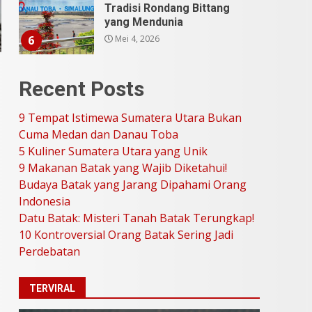
Stand Up Comedy
KompasTV
April 23, 2026
7
9 Tempat Istimewa
Recent Posts
Sumatera Utara Bukan
Cuma Medan dan Danau
Toba
9 Tempat Istimewa Sumatera Utara Bukan
1
Juli 31, 2026
Cuma Medan dan Danau Toba
5 Kuliner Sumatera Utara yang Unik
9 Makanan Batak yang Wajib Diketahui!
5 Kuliner Sumatera Utara
Budaya Batak yang Jarang Dipahami Orang
yang Unik
Indonesia
Juli 13, 2026
2
Datu Batak: Misteri Tanah Batak Terungkap!
10 Kontroversial Orang Batak Sering Jadi
9 Makanan Batak yang
Perdebatan
Wajib Diketahui! Budaya
Batak yang Jarang
TERVIRAL
Dipahami Orang Indonesia
3
Juni 25, 2026