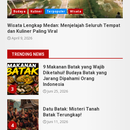
Utara Bukan Cuma Medan dan
Danau Toba
Budaya
Kuliner
Terpopuler
Wisata
Juli 31, 2026
1
Wisata Lengkap Medan: Menjelajah Seluruh Tempat
dan Kuliner Paling Viral
5 Kuliner Sumatera Utara yang
April 9, 2026
Unik
Juli 13, 2026
2
TRENDING NEWS
9 Makanan Batak yang Wajib
Diketahui! Budaya Batak yang
Jarang Dipahami Orang
Indonesia
3
Juni 25, 2026
Datu Batak: Misteri Tanah
Batak Terungkap!
Juni 11, 2026
4