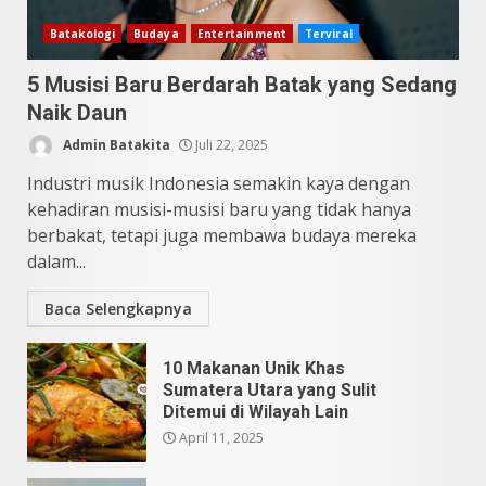
10 Kontroversial Orang Batak
Batakologi
Budaya
Entertainment
Terviral
Sering Jadi Perdebatan
5 Musisi Baru Berdarah Batak yang Sedang
Mei 25, 2026
5
Naik Daun
Admin Batakita
Juli 22, 2025
Industri musik Indonesia semakin kaya dengan
kehadiran musisi-musisi baru yang tidak hanya
berbakat, tetapi juga membawa budaya mereka
dalam...
Baca Selengkapnya
10 Makanan Unik Khas
Sumatera Utara yang Sulit
Ditemui di Wilayah Lain
April 11, 2025