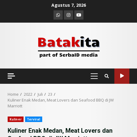
Skip
Agustus 7, 2026
to
Whatsapp
Instagram
Youtube
content
PRIMARY
MENU
Home
2022
Juli
23
Kuliner Enak Medan, Meat Lovers dan Seafood BBQ di JW
Marriott
Kuliner
Terviral
Kuliner Enak Medan, Meat Lovers dan