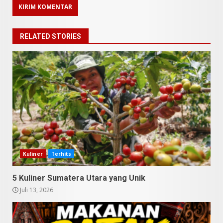
RELATED STORIES
9 Makanan Batak yang Wajib
Diketahui! Budaya Batak yang
Jarang Dipahami Orang
Indonesia
Kuliner
Terhits
3
Juni 25, 2026
5 Kuliner Sumatera Utara yang Unik
Juli 13, 2026
Datu Batak: Misteri Tanah
Batak Terungkap!
Juni 11, 2026