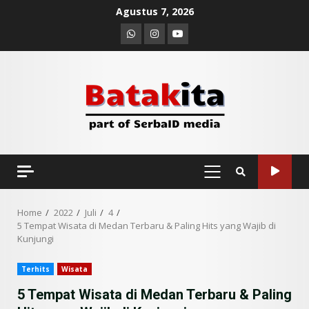
Skip
Agustus 7, 2026
to
Whatsapp
Instagram
Youtube
content
PRIMARY
MENU
Home
2022
Juli
4
5 Tempat Wisata di Medan Terbaru & Paling Hits yang Wajib di
Kunjungi
Terhits
Wisata
5 Tempat Wisata di Medan Terbaru & Paling