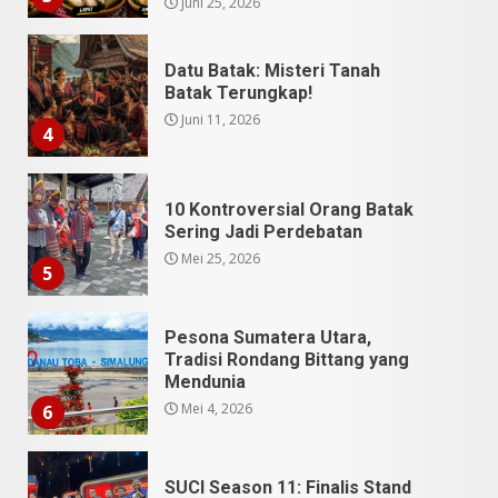
10 Kontroversial Orang Batak
Sering Jadi Perdebatan
Mei 25, 2026
5
Pesona Sumatera Utara,
Tradisi Rondang Bittang yang
Mendunia
Mei 4, 2026
6
SUCI Season 11: Finalis Stand
Up Comedy KompasTV
April 23, 2026
7
9 Tempat Istimewa Sumatera