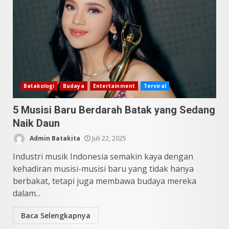
10 Kontroversial Orang Batak
Sering Jadi Perdebatan
Mei 25, 2026
5
Batakologi
Budaya
Entertainment
Terviral
5 Musisi Baru Berdarah Batak yang Sedang
Naik Daun
Admin Batakita
Juli 22, 2025
Industri musik Indonesia semakin kaya dengan
kehadiran musisi-musisi baru yang tidak hanya
berbakat, tetapi juga membawa budaya mereka
dalam...
Baca Selengkapnya