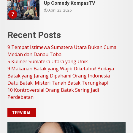
Utara Bukan Cuma Medan dan
Danau Toba
Juli 31, 2026
1
Recent Posts
5 Kuliner Sumatera Utara yang
Unik
9 Tempat Istimewa Sumatera Utara Bukan Cuma
Juli 13, 2026
2
Medan dan Danau Toba
5 Kuliner Sumatera Utara yang Unik
9 Makanan Batak yang Wajib
9 Makanan Batak yang Wajib Diketahui! Budaya
Diketahui! Budaya Batak yang
Batak yang Jarang Dipahami Orang Indonesia
Jarang Dipahami Orang
Datu Batak: Misteri Tanah Batak Terungkap!
Indonesia
3
10 Kontroversial Orang Batak Sering Jadi
Juni 25, 2026
Perdebatan
Datu Batak: Misteri Tanah
TERVIRAL
Batak Terungkap!
Juni 11, 2026
4