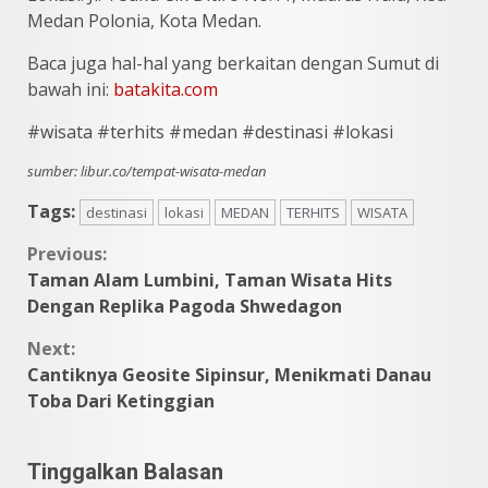
Medan Polonia, Kota Medan.
Baca juga hal-hal yang berkaitan dengan Sumut di
bawah ini:
batakita.com
#wisata #terhits #medan #destinasi #lokasi
sumber: libur.co/tempat-wisata-medan
Tags:
destinasi
lokasi
MEDAN
TERHITS
WISATA
Continue
Previous:
Taman Alam Lumbini, Taman Wisata Hits
Reading
Dengan Replika Pagoda Shwedagon
Next:
Cantiknya Geosite Sipinsur, Menikmati Danau
Toba Dari Ketinggian
Tinggalkan Balasan