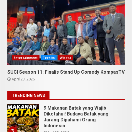
9 Tempat Istimewa Sumatera
Utara Bukan Cuma Medan dan
Danau Toba
Juli 31, 2026
1
5 Kuliner Sumatera Utara yang
Unik
Juli 13, 2026
2
Entertainment
Terhits
Wisata
9 Makanan Batak yang Wajib
SUCI Season 11: Finalis Stand Up Comedy KompasTV
Diketahui! Budaya Batak yang
April 23, 2026
Jarang Dipahami Orang
Indonesia
3
TRENDING NEWS
Juni 25, 2026
Datu Batak: Misteri Tanah
Batak Terungkap!
Juni 11, 2026
4